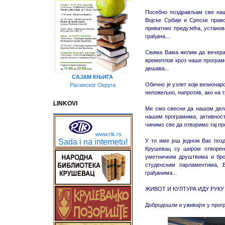
Посебно поздрављам све наше
Војске Србије и Српске прав
приватних предузећа, устано
грађана...
Свима Вама желим да вечерас
времеплов кроз наше програме,
дешава...
САЈАМ КЊИГА
Обично је узлет који визионар
Расинског Округа
непожељно, напротив, ако на т
LINKOVI
Ми смо свесни да нашом дела
нашим програмима, активност
чинимо све да отворимо тај пр
www.rtk.rs
Sada i na internetu!
У то име још једном Вас поз
Крушевац су широм отворен
уметничким друштвима и бро
студенским парламентима, 
грађанима...
ЖИВОТ И КУЛТУРА ИДУ РУКУ
Добродошли и уживајте у прогр