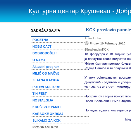
Културни центар Крушевац - Доб
KCK proslavio punole
SADRŽAJ SAJTA
Autor Ljuba
POČETNA
Friday, 19 February 2010
НОВИ САЈТ
18rodjendanKCK
DOBRODOŠLI !
18. фебруара 2010. године Ку
је присутне госте подсетио 
O NAMA
Иначе Културни центар Крушев
Aktuelni program
Радоја Савића и то спајањем 
MILIĆ OD MAČVE
У току рођенданског програ
ZLATNA KACIGA
Динуловић - редитељ и уредни
PUTEVI KULTURE
то: СЛОВО ЉУБВЕ - Миомиру М
TIN FEST
Програм су својим присуство
NOSTALGIJA
Горан Ћеличанин, Ема Стојанов
KRUŠEVAC PAMTI
Погледајте део атмосвере са р
KARAOKE OKRŠAJ
Мио
SLIKAMO ZA KCK
PROGRAMI KCK