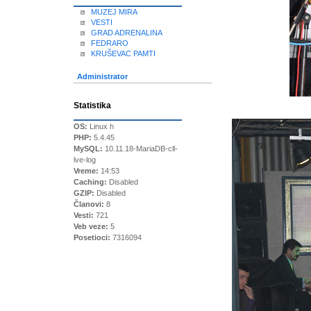
MUZEJ MIRA
VESTI
GRAD ADRENALINA
FEDRARO
KRUŠEVAC PAMTI
Administrator
Statistika
OS:
Linux h
PHP:
5.4.45
MySQL:
10.11.18-MariaDB-cll-
lve-log
Vreme:
14:53
Caching:
Disabled
GZIP:
Disabled
Članovi:
8
Vesti:
721
Veb veze:
5
Posetioci:
7316094