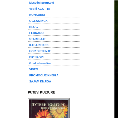
Mesečni programi
Vodič KCK - 18
KONKURSI
OGLASI KCK
BLOG
FEDRARO
STARI SAJT
KABARE KCK
HOR SRPKINJE
BIOSKOPI
Grad adrenalina
VIDEO
PROMOCIJE KNJIGA
SAJAM KNJIGA
PUTEVI KULTURE