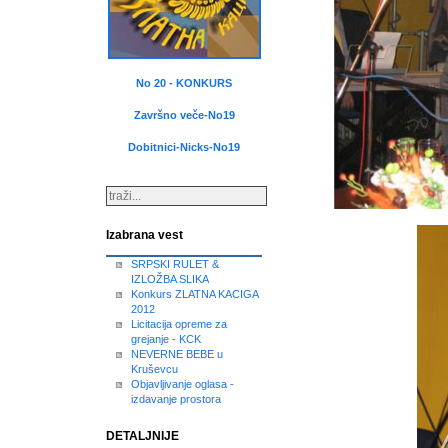
No 20 - KONKURS
Završno veče-No19
Dobitnici-Nicks-No19
Izabrana vest
SRPSKI RULET &
IZLOŽBA SLIKA
Konkurs ZLATNA KACIGA
2012
Licitacija opreme za
grejanje - KCK
NEVERNE BEBE u
Kruševcu
Objavljivanje oglasa -
izdavanje prostora
DETALJNIJE