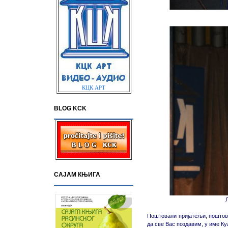
КЦК АРТ
BLOG KCK
САЈАМ КЊИГА
Поштовани пријатељи, поштова
да све Вас поздавим, у име Ку