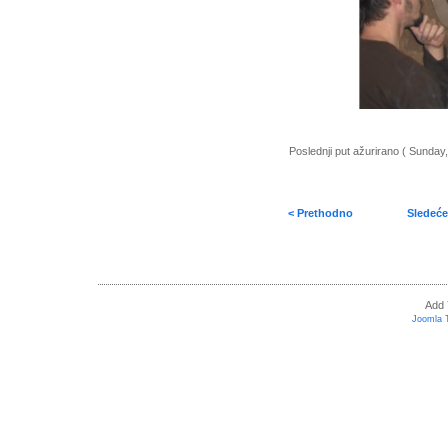
Poslednji put ažurirano ( Sunday
< Prethodno
Sledeće
Add 
Joomla 