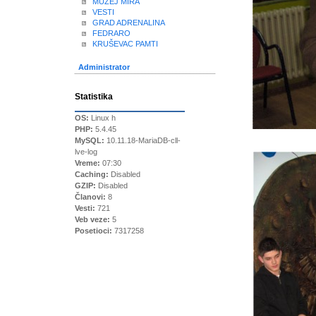
MUZEJ MIRA
VESTI
GRAD ADRENALINA
FEDRARO
KRUŠEVAC PAMTI
Administrator
Statistika
OS:
Linux h
PHP:
5.4.45
MySQL:
10.11.18-MariaDB-cll-
lve-log
Vreme:
07:30
Caching:
Disabled
GZIP:
Disabled
Članovi:
8
Vesti:
721
Veb veze:
5
Posetioci:
7317258