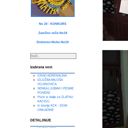
No 20 - KONKURS
Završno veče-No19
Dobitnici-Nicks-No19
Izabrana vest
GRAD ADRENALINA
IZLOŽBA MILOŠA
VOJINOVIĆA
SENKA LJUBAVI I PESME
PONEKE
Poziv iz Italije za ZLATNU
KACIGU
Iz istorije KCK - DOM
OMLADINE
DETALJNIJE