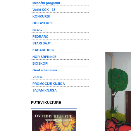
Mesečni programi
Vodič KCK - 18
KONKURSI
OGLASI KCK
BLOG
FEDRARO
STARI SAJT
KABARE KCK
HOR SRPKINJE
BIOSKOPI
Grad adrenalina
VIDEO
PROMOCIJE KNJIGA
SAJAM KNJIGA
PUTEVI KULTURE