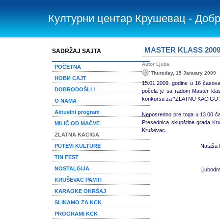
Културни центар Крушевац - Доб
MASTER KLASS 2009 -
SADRŽAJ SAJTA
Autor Ljuba
POČETNA
Thursday, 15 January 2009
НОВИ САЈТ
15.01.2009. godine u 16 časova
DOBRODOŠLI !
počela je sa radom Master klas
konkursu za *ZLATNU KACIGU 2
O NAMA
Aktuelni program
Neposredno pre toga u 13.00 čas
Presednica skupštine grada Kruš
MILIĆ OD MAČVE
Kruševac..
ZLATNA KACIGA
PUTEVI KULTURE
Nataša M
TIN FEST
NOSTALGIJA
Ljubodr
KRUŠEVAC PAMTI
KARAOKE OKRŠAJ
SLIKAMO ZA KCK
PROGRAMI KCK