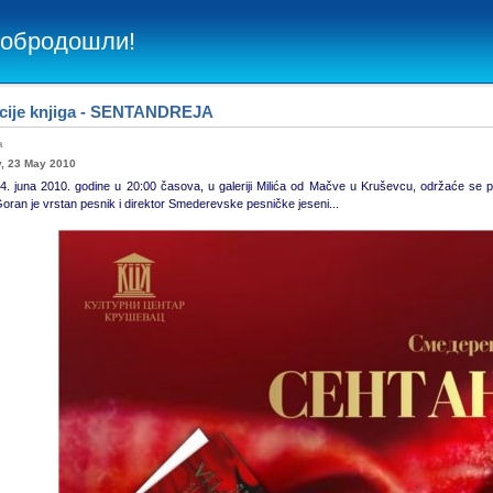
Добродошли!
cije knjiga - SENTANDREJA
ba
, 23 May 2010
04. juna 2010. godine u 20:00 časova, u galeriji Milića od Mačve u Kruševcu, održaće 
ran je vrstan pesnik i direktor Smederevske pesničke jeseni...