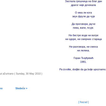
Заспала грешница на благ дан
драгог није дочекала
О има ли кога
звук фруле да чује
Да проговори, јауче
пева, вапи, псује.
Ни бистре воде ни ватре
ни одоре, ни смерних стараца
Ни разговора, ни смеха
ни лелека.
Горан Ђорђевић
1981.
Pa izvolite, dodjite da ga bolje upoznamo.
put ažurirano ( Sunday, 30 May 2010 )
no
Sledeće >
[ Nazad ]