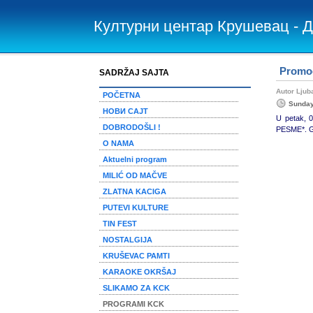
Културни центар Крушевац - 
Promo
SADRŽAJ SAJTA
Autor Lju
POČETNA
Sunday
НОВИ САЈТ
U petak, 
DOBRODOŠLI !
PESME*. Go
O NAMA
Aktuelni program
MILIĆ OD MAČVE
ZLATNA KACIGA
PUTEVI KULTURE
TIN FEST
NOSTALGIJA
KRUŠEVAC PAMTI
KARAOKE OKRŠAJ
SLIKAMO ZA KCK
PROGRAMI KCK