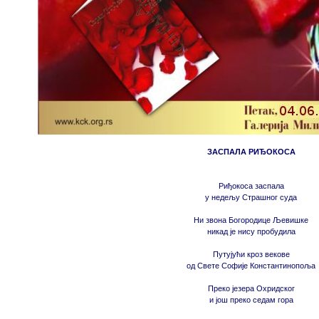
ЗАСПАЛА РИЂОКОСА
Риђокоса заспала
у недељу Страшног суда
Ни звона Богородице Љевишке
никад је нису пробудила
Путујући кроз векове
од Свете Софије Константинопоља
Преко језера Охридског
и још преко седам гора