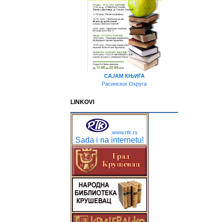
САЈАМ КЊИГА
Расинског Округа
LINKOVI
www.rtk.rs
Sada i na internetu!