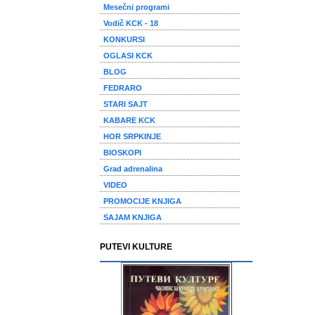
Mesečni programi
Vodič KCK - 18
KONKURSI
OGLASI KCK
BLOG
FEDRARO
STARI SAJT
KABARE KCK
HOR SRPKINJE
BIOSKOPI
Grad adrenalina
VIDEO
PROMOCIJE KNJIGA
SAJAM KNJIGA
PUTEVI KULTURE