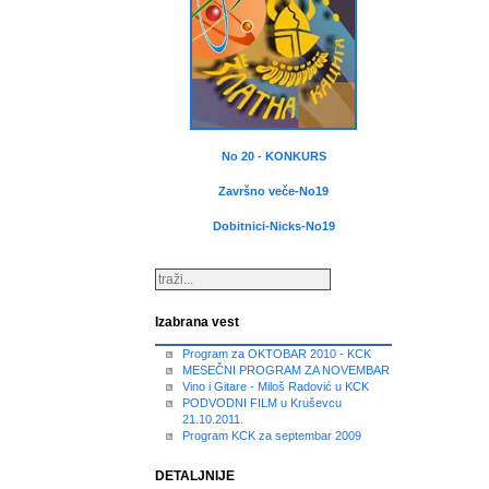
No 20 - KONKURS
Završno veče-No19
Dobitnici-Nicks-No19
Izabrana vest
Program za OKTOBAR 2010 - KCK
MESEČNI PROGRAM ZA NOVEMBAR
Vino i Gitare - Miloš Radović u KCK
PODVODNI FILM u Kruševcu
21.10.2011.
Program KCK za septembar 2009
DETALJNIJE