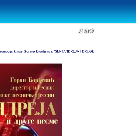
se promocija knjige Gorana Djordjevića *SENTANDREJA I DRUGE