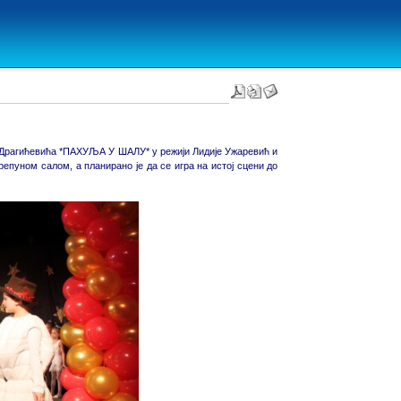
а Драгићевића *ПАХУЉА У ШАЛУ* у режији Лидије Ужаревић и
епуном салом, а планирано је да се игра на истој сцени до