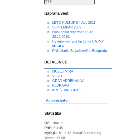
Izabrana vest
LETO KULTURE - JUL 2011
SEPTEMBAR 2009.
Bioskopski repertoar 16.12 -
22.12.2010.
Путеви културе бр 17 на САЈМУ
КЊИГА
DNK Marije Stojadinović u Beogradu
DETALJNIJE
MUZEJ MIRA
VESTI
GRAD ADRENALINA
FEDRARO
KRUŠEVAC PAMTI
Administrator
Statistika
OS:
Linux h
PHP:
5.4.45
MySQL:
10.11.18-MariaDB-cll-lve-log
Vreme:
17:08