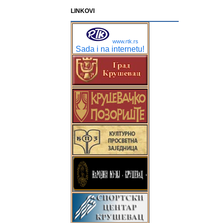
LINKOVI
www.rtk.rs
Sada i na internetu!