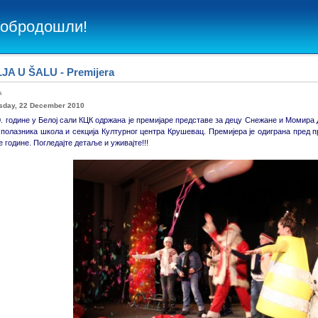
Добродошли!
JA U ŠALU - Premijera
ba
day, 22 December 2010
0. године у Белој сали КЦК одржана је премијаре представе за децу Снежане и Момир
полазника школа и секција Културног центра Крушевац. Премијера је одиграна пред пр
е године. Погледајте детаље и уживајте!!!