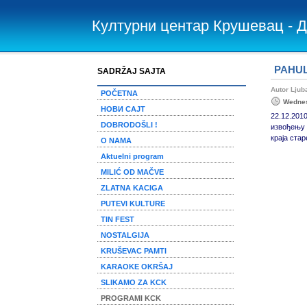
Културни центар Крушевац - 
PAHUL
SADRŽAJ SAJTA
Autor Lju
POČETNA
Wednes
НОВИ САЈТ
22.12.201
DOBRODOŠLI !
извођењу 
краја стар
O NAMA
Aktuelni program
MILIĆ OD MAČVE
ZLATNA KACIGA
PUTEVI KULTURE
TIN FEST
NOSTALGIJA
KRUŠEVAC PAMTI
KARAOKE OKRŠAJ
SLIKAMO ZA KCK
PROGRAMI KCK