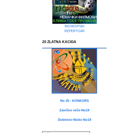
BIOSKOPSKI
REPERTOAR
20 ZLATNA KACIGA
No 20 - KONKURS
Završno veče-No19
Dobitnici-Nicks-No19