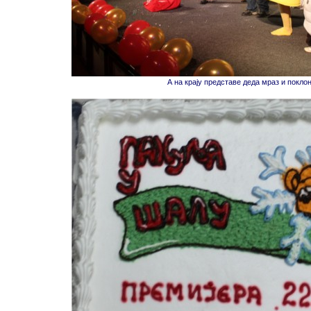
А на крају представе деда мраз и поклон