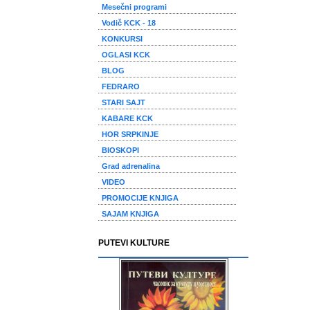
Mesečni programi
Vodič KCK - 18
KONKURSI
OGLASI KCK
BLOG
FEDRARO
STARI SAJT
KABARE KCK
HOR SRPKINJE
BIOSKOPI
Grad adrenalina
VIDEO
PROMOCIJE KNJIGA
SAJAM KNJIGA
PUTEVI KULTURE