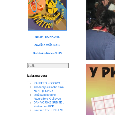
No 20 - KONKURS
Završno veče-No19
Dobitnici-Nicks-No19
Izabrana vest
RASPETO KOSOVO
Akademija i izložba slika
za 21. g. SPS-a
Izložba podvodne
fotografije u Kruševcu
DAN VOJSKE SRBIJE u
Kruševcu - KCK
Završen treći TIN FEST