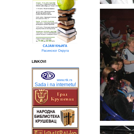
САЈАМ КЊИГА
Расинског Округа
LINKOVI
www.rtk.rs
Sada i na internetu!