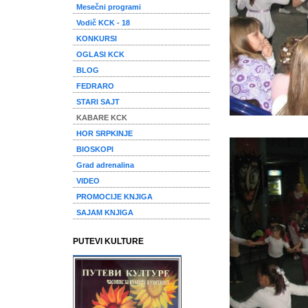
Mesečni programi
Vodič KCK - 18
KONKURSI
OGLASI KCK
BLOG
FEDRARO
STARI SAJT
KABARE KCK
HOR SRPKINJE
BIOSKOPI
Grad adrenalina
VIDEO
PROMOCIJE KNJIGA
SAJAM KNJIGA
PUTEVI KULTURE