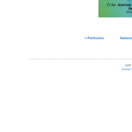
< Prethodno
Sledeće
Add 
Joomla 