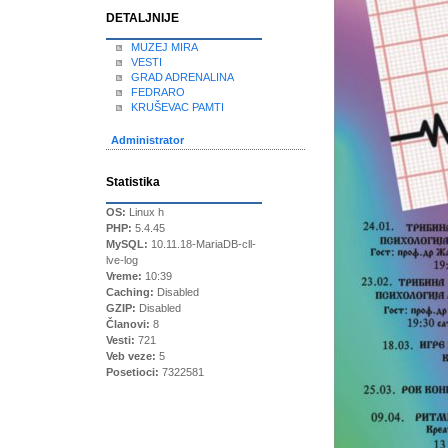
DETALJNIJE
MUZEJ MIRA
VESTI
GRAD ADRENALINA
FEDRARO
KRUŠEVAC PAMTI
Administrator
Statistika
OS:
Linux h
PHP:
5.4.45
MySQL:
10.11.18-MariaDB-cll-
lve-log
Vreme:
10:39
Caching:
Disabled
GZIP:
Disabled
Članovi:
8
Vesti:
721
Veb veze:
5
Posetioci:
7322581