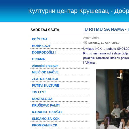
Културни центар Крушевац - Доб
U RITMU SA NAMA - F
SADRŽAJ SAJTA
Autor Ljuba
POČETNA
Monday, 11 April 2011
НОВИ САЈТ
U klubu KCK, u subotu 09.04.201
DOBRODOŠLI !
Ritmu sa nam
a održala je Lidi
polaznici radionice imali su pri
O NAMA
i folklora.
Aktuelni program
MILIĆ OD MAČVE
ZLATNA KACIGA
PUTEVI KULTURE
TIN FEST
NOSTALGIJA
KRUŠEVAC PAMTI
KARAOKE OKRŠAJ
SLIKAMO ZA KCK
PROGRAMI KCK