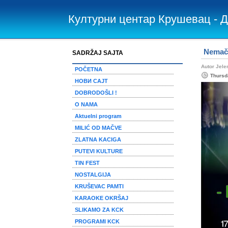
Културни центар Крушевац - 
Nemačk
SADRŽAJ SAJTA
Autor Jele
POČETNA
Thursd
НОВИ САЈТ
DOBRODOŠLI !
O NAMA
Aktuelni program
MILIĆ OD MAČVE
ZLATNA KACIGA
PUTEVI KULTURE
TIN FEST
NOSTALGIJA
KRUŠEVAC PAMTI
KARAOKE OKRŠAJ
SLIKAMO ZA KCK
PROGRAMI KCK