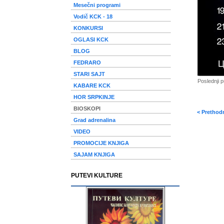
Mesečni programi
Vodič KCK - 18
KONKURSI
OGLASI KCK
BLOG
FEDRARO
STARI SAJT
Poslednji 
KABARE KCK
HOR SRPKINJE
BIOSKOPI
< Prethod
Grad adrenalina
VIDEO
PROMOCIJE KNJIGA
SAJAM KNJIGA
PUTEVI KULTURE