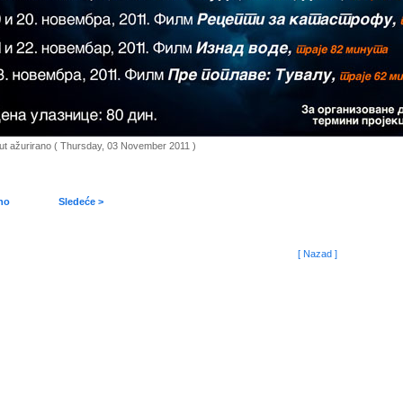
put ažurirano ( Thursday, 03 November 2011 )
no
Sledeće >
[ Nazad ]