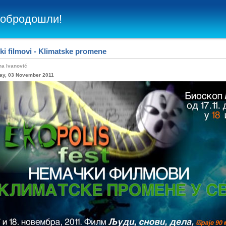
Добродошли!
i filmovi - Klimatske promene
na Ivanović
ay, 03 November 2011