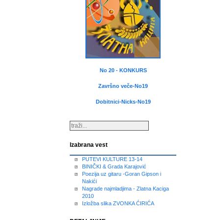
No 20 - KONKURS
Završno veče-No19
Dobitnici-Nicks-No19
Izabrana vest
PUTEVI KULTURE 13-14
BINIČKI & Grada Karajović
Poezija uz gitaru -Goran Gipson i
Nakići
Nagrade najmladjima - Zlatna Kaciga
2010
Izložba slika ZVONKA ĆIRIĆA