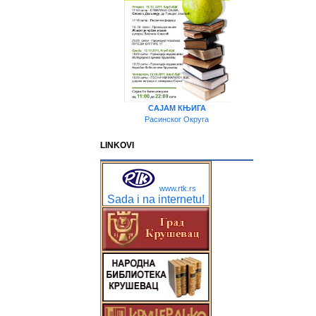
САЈАМ КЊИГА
Расинског Округа
LINKOVI
www.rtk.rs
Sada i na internetu!