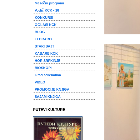
Mesečni programi
Vodič KCK - 18
KONKURSI
OGLASI KCK
BLOG
FEDRARO
STARI SAJT
KABARE KCK
HOR SRPKINJE
BIOSKOPI
Grad adrenalina
VIDEO
PROMOCIJE KNJIGA
SAJAM KNJIGA
PUTEVI KULTURE