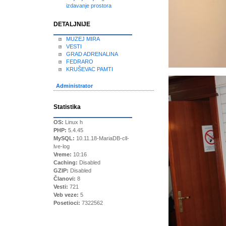
izdavanje prostora
DETALJNIJE
MUZEJ MIRA
VESTI
GRAD ADRENALINA
FEDRARO
KRUŠEVAC PAMTI
Administrator
Statistika
OS:
Linux h
PHP:
5.4.45
MySQL:
10.11.18-MariaDB-cll-
lve-log
Vreme:
10:16
Caching:
Disabled
GZIP:
Disabled
Članovi:
8
Vesti:
721
Veb veze:
5
Posetioci:
7322562