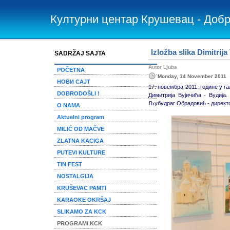
Културни центар Крушевац - Доб
Izložba slika Dimitrija
SADRŽAJ SAJTA
Autor Ljuba
POČETNA
Monday, 14 November 2011
НОВИ САЈТ
17. новембра 2011. године у г
DOBRODOŠLI !
Димитрија Вујичића - Вудија
Љубудраг Обрадовић - директор
O NAMA
Aktuelni program
MILIĆ OD MAČVE
ZLATNA KACIGA
PUTEVI KULTURE
TIN FEST
NOSTALGIJA
KRUŠEVAC PAMTI
KARAOKE OKRŠAJ
SLIKAMO ZA KCK
PROGRAMI KCK