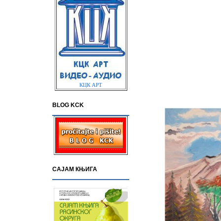
КЦК АРТ
BLOG KCK
САЈАМ КЊИГА