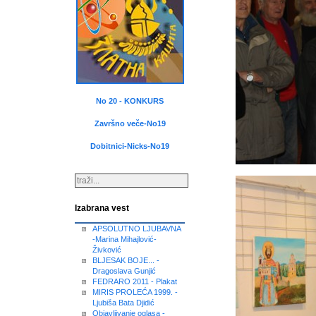
No 20 - KONKURS
Završno veče-No19
Dobitnici-Nicks-No19
Izabrana vest
APSOLUTNO LJUBAVNA
-Marina Mihajlović-
Živković
BLJESAK BOJE... -
Dragoslava Gunjić
FEDRARO 2011 - Plakat
MIRIS PROLEĆA 1999. -
Ljubiša Bata Djidić
Objavljivanje oglasa -