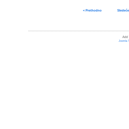
< Prethodno
Sledeće
Add 
Joomla 