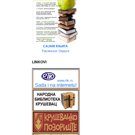
САЈАМ КЊИГА
Расинског Округа
LINKOVI
www.rtk.rs
Sada i na internetu!