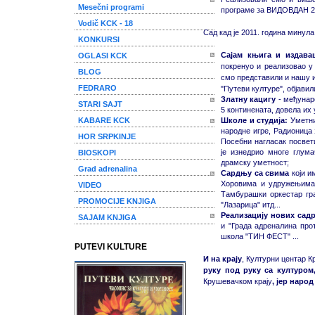
Mesečni programi
програме за ВИДОВДАН 201
Vodič KCK - 18
Сад кад је 2011. година минул
KONKURSI
Сајам књига и издава
OGLASI KCK
покренуо и реализовао у
BLOG
смо представили и нашу и
FEDRARO
"Путеви културе", објавил
Златну кацигу
- међунаро
STARI SAJT
5 континената, довела их
KABARE KCK
Школе и студија:
Уметни
народне игре, Радионица 
HOR SRPKINJE
Посебни нагласак посвет
је изнедрио многе глум
BIOSKOPI
драмску уметност;
Grad adrenalina
Сардњу са свима
који и
Хоровима и удружењима 
VIDEO
Тамбурашки оркестар гра
PROMOCIJE KNJIGA
"Лазарица" итд...
Реализацију нових садр
SAJAM KNJIGA
и "Града адреналина про
школа "ТИН ФЕСТ" ...
PUTEVI KULTURE
И на крају
, Културни центар К
руку под руку са културом
Крушевачком крају
, јер наро