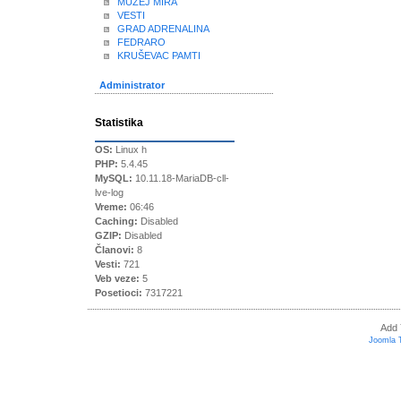
MUZEJ MIRA
VESTI
GRAD ADRENALINA
FEDRARO
KRUŠEVAC PAMTI
Administrator
Statistika
OS:
Linux h
PHP:
5.4.45
MySQL:
10.11.18-MariaDB-cll-
lve-log
Vreme:
06:46
Caching:
Disabled
GZIP:
Disabled
Članovi:
8
Vesti:
721
Veb veze:
5
Posetioci:
7317221
Add 
Joomla 