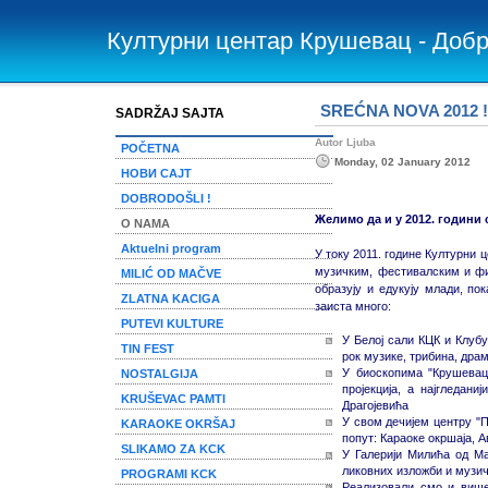
Културни центар Крушевац - Доб
SREĆNA NOVA 2012 !
SADRŽAJ SAJTA
Autor Ljuba
POČETNA
Monday, 02 January 2012
НОВИ САЈТ
DOBRODOŠLI !
Желимо да и у 2012. години 
O NAMA
Aktuelni program
У току 2011. године Културни 
музичким, фестивалским и фи
MILIĆ OD MAČVE
образују и едукују млади, по
ZLATNA KACIGA
заиста много:
PUTEVI KULTURE
У Белој сали КЦК и Клубу
TIN FEST
рок музике, трибина, драм
У биоскопима "Крушевац
NOSTALGIJA
пројекција, а најгледан
KRUŠEVAC PAMTI
Драгојевића
У свом дечијем центру "П
KARAOKE OKRŠAJ
попут: Караоке окршаја, 
SLIKAMO ZA KCK
У Галерији Милића од Ма
ликовних изложби и музич
PROGRAMI KCK
Реализовали смо и више 