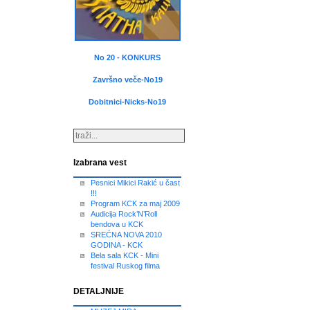
No 20 - KONKURS
Završno veče-No19
Dobitnici-Nicks-No19
Izabrana vest
Pesnici Mikici Rakić u čast
!!!
Program KCK za maj 2009
Audicija Rock’N’Roll
bendova u KCK
SREĆNA NOVA 2010
GODINA - KCK
Bela sala KCK - Mini
festival Ruskog filma
DETALJNIJE