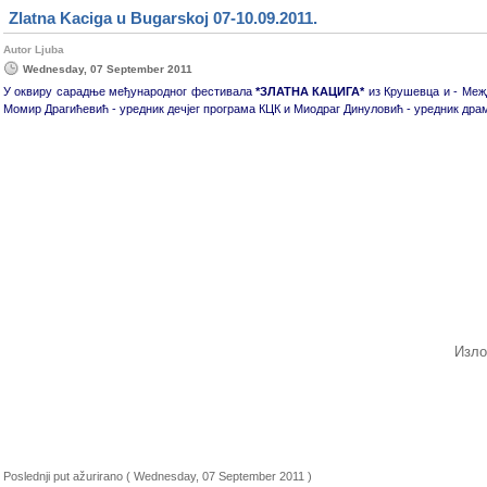
Zlatna Kaciga u Bugarskoj 07-10.09.2011.
Autor Ljuba
Wednesday, 07 September 2011
У оквиру сарадње међународног фестивала
*ЗЛАТНА КАЦИГА*
из Крушевца и - Ме
Момир Драгићевић - уредник дечјег програма КЦК и Миодраг Динуловић - уредник драмс
Изло
Poslednji put ažurirano ( Wednesday, 07 September 2011 )