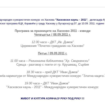
ждународен хумористичен конкурс из Хаскова
"Хасковски каунь - 2011"
, делегација 
ког програма КЦК, боравиће у граду Хаскову у Бугарској од 07. до 10.09. 2011. годин
Програма за празниците на Хасково 2011 - изводи
Четвъртък / 08.09.2011 г.
12.00 часа – ДКТ „Ив. Димов”
Церемония "Почетен гражданин на Хасково"
Петък / 09.09.2011 г.
11.00 часа – Регионална библиотека "Хр. Смирненски"
Среща - разговор с поети от гр. Крушевац, Сърбия
18.30 часа – пред ДКТ "Иван Димов"
жба карикатури от Международен хумористичен конкурс "Златна кацига 
19.00 часа – ДКТ "Иван Димов"
"Хасковски каунь - 2011" - Международен хумористичен конкурс
ЖИВОТ И КУЛТУРА КОРАЧАЈУ РУКУ ПОД РУКУ !!!