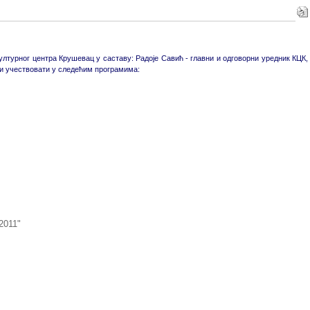
Културног центра Крушевац у саставу: Радоје Савић - главни и одговорни уредник КЦК,
е и учествовати у следећим програмима:
2011"