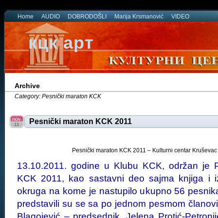
Home
AUDIO
DOBRODOŠLI
Marija Krsmanović
VIDEO
кцк арт
Archive
Category: Pesnički maraton KCK
nov
Pesnički maraton KCK 2011
11
Pesnički maraton KCK 2011 – Kulturni centar Kruševac
13.10.2011. godine u Klubu KCK, održan 
KCK 2011, kao sastavni deo sajma knjiga i 
okruga na kome je nastupilo ukupno 56 pesni
predstavili su se sa po jednom pesmom članovi 
Blagojević – predsednik, Jelena Protić-Petronije