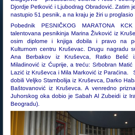
Djordje Petković i Ljubodrag Obradović. Zatim 
nastupio 51 pesnik, a na kraju je žiri u proglasio 
Pobednik PESNIČKOG MARATONA KCK 
talentovana pesnikinja Marina Živković iz Kruš
osim diplome i knjiga dobila i pravo na p
Kulturnom centru Kruševac. Drugu nagradu s
Ana Berbakov iz Kruševca, Ratko Belić i
Miladinović iz Ćuprije, a treću: Srbobran Matić
Lazić iz Kruševca i Mila Marković iz Paraćina.
dobili Veljko Stambolija iz Kruševca, Darko Hab
Baštovanović iz Kruševca. A venredno pri
Juhorskog oka dobio je Sabah Al Zubeidi iz Ira
Beogradu).