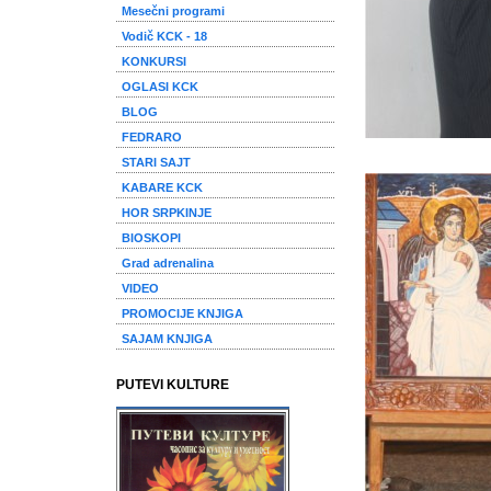
Mesečni programi
Vodič KCK - 18
KONKURSI
OGLASI KCK
BLOG
FEDRARO
STARI SAJT
KABARE KCK
HOR SRPKINJE
BIOSKOPI
Grad adrenalina
VIDEO
PROMOCIJE KNJIGA
SAJAM KNJIGA
PUTEVI KULTURE