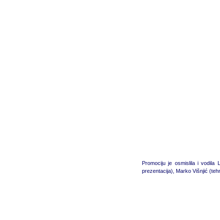
Promociju je osmislila i vodila
prezentacija), Marko Višnjić (te