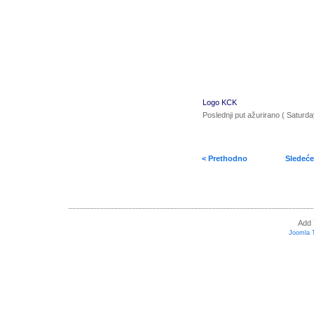
Logo KCK
Poslednji put ažurirano ( Saturd
< Prethodno
Sledeće
Add 
Joomla 