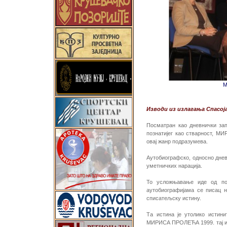
M
Изводи из излагања Спасој
Посматран као дневнички запи
познатијег као стварност, М
овај жанр подразумева.
Аутобиографско, односно днев
уметничких нарација.
То усложњавање иде од подр
аутобиографијама се писац н
списатељску истину.
Та истина је утолико истинит
МИРИСА ПРОЛЕЋА 1999. тај исто