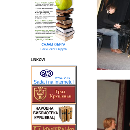
САЈАМ КЊИГА
Расинског Округа
LINKOVI
www.rtk.rs
Sada i na internetu!