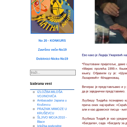
No 20 - KONKURS
Završno veče-No19
Ево како је Лидија Ужаревић н
Dobitnici-Nicks-No19
*Поштовани пријатељи, даме
«Мирис пролећа 1999.». Књиж
књигу. Објавили су је: «Шу
Лазаревић» -Младеновац.
Izabrana vest
Вечерас је представљамо и у 
да је заjеднички представимо.
IZLOŽBA MILOŠA
VOJINOVIĆA
Ambasador Japana u
Љубишу Ђидића познајемо као 
Kruševcu
прича оних нај-краћих: «Скраћ
PRAZNIK MIMOZE U
али и као драмског писца - њ
KRUŠEVCU
ŠLJIVO MOJA 2010 -
Љубиша Ђидић је као уредни
Blace
«Багдала», сада «Багдалу за де
Izložba podvodne