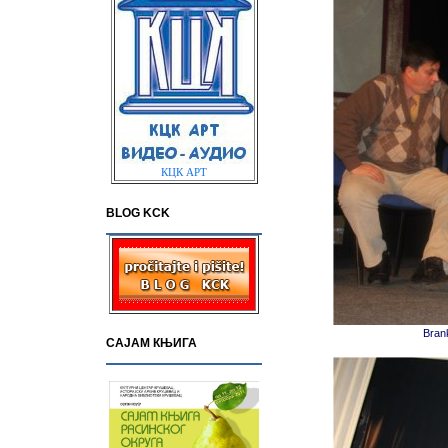
КЦК АРТ
BLOG KCK
Brank
САЈАМ КЊИГА