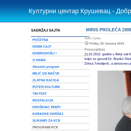
Културни центар Крушевац - Доб
MIRIS PROLEĆA 1999. 
SADRŽAJ SAJTA
Autor Ljuba
POČETNA
Friday, 22 January 2010
НОВИ САЈТ
PromocijaBata
DOBRODOŠLI !
21.01.2010. godine u Beloj sali
knjizi su govorili Dr. Branko Ris
O NAMA
Zorica Timotijević, a atmosveru
Aktuelni program
MILIĆ OD MAČVE
ZLATNA KACIGA
PUTEVI KULTURE
TIN FEST
NOSTALGIJA
KRUŠEVAC PAMTI
KARAOKE OKRŠAJ
SLIKAMO ZA KCK
PROGRAMI KCK