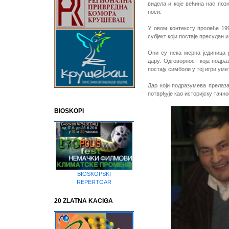
видела и које већина нас позн
носи.
У овом контексту пролеће 19
субјект који постаје пресудан
Они су нека мерна јединица р
дару. Одговорност која подра
постају симболи у тој игри ум
Дар који подразумева прелаза
потврђује као историјску тачно
BIOSKOPI
BIOSKOPSKI
REPERTOAR
20 ZLATNA KACIGA