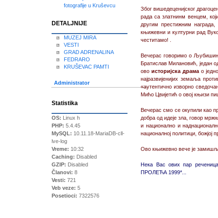
fotografije u Kruševcu
Због вишедеценијског драгоцен
рада са златнинм венцем, кој
DETALJNIJE
другим престижним награда,
књижевни и културни рад Вуко
MUZEJ MIRA
честитамо! .
VESTI
GRAD ADRENALINA
Вечерас говоримо о Љубишин
FEDRARO
Братислав Милановић, један од
KRUŠEVAC PAMTI
ово
историјска драма
о једно
најразвијенијих земаља прот
Administrator
«аутентично изворно сведочан
Мићо Цвијетић о овој књизи пиш
Statistika
Вечерас смо се окупили као пр
OS:
Linux h
добра од идеје зла, говор мрж
PHP:
5.4.45
и национално и наднационално
MySQL:
10.11.18-MariaDB-cll-
националној политици, божјој 
lve-log
Vreme:
10:32
Ово књижевно вече је замишљен
Caching:
Disabled
GZIP:
Disabled
Нека Вас ових пар речениц
Članovi:
8
ПРОЛЕЋА 1999*...
Vesti:
721
Veb veze:
5
Posetioci:
7322576