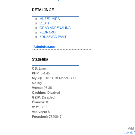
DETALJNIJE
MUZEJ MIRA
VESTI
GRAD ADRENALINA
FEDRARO
KRUŠEVAC PAMTI
Administrator
Statistika
OS:
Linux h
PHP:
5.4.45
MySQL:
10.11.18-MariaDB-cll-
lve-log
Vreme:
07:38
Caching:
Disabled
GZIP:
Disabled
Članovi:
8
Vesti:
721
Veb veze:
5
Posetioci:
7320847
Add 
Joomla 