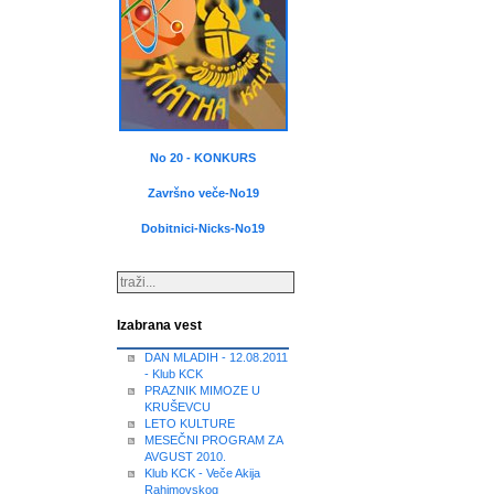
No 20 - KONKURS
Završno veče-No19
Dobitnici-Nicks-No19
Izabrana vest
DAN MLADIH - 12.08.2011
- Klub KCK
PRAZNIK MIMOZE U
KRUŠEVCU
LETO KULTURE
MESEČNI PROGRAM ZA
AVGUST 2010.
Klub KCK - Veče Akija
Rahimovskog