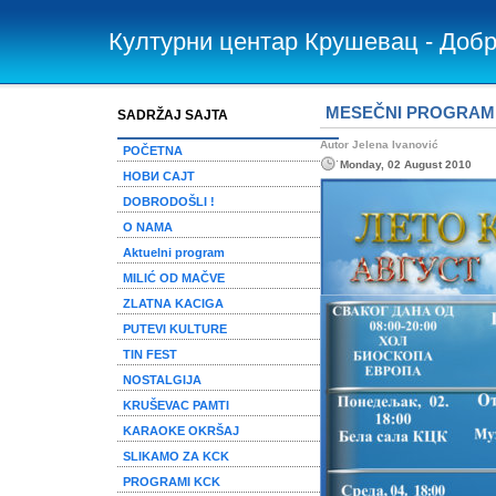
Културни центар Крушевац - Доб
MESEČNI PROGRAM 
SADRŽAJ SAJTA
Autor Jelena Ivanović
POČETNA
Monday, 02 August 2010
НОВИ САЈТ
DOBRODOŠLI !
O NAMA
Aktuelni program
MILIĆ OD MAČVE
ZLATNA KACIGA
PUTEVI KULTURE
TIN FEST
NOSTALGIJA
KRUŠEVAC PAMTI
KARAOKE OKRŠAJ
SLIKAMO ZA KCK
PROGRAMI KCK