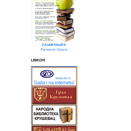
САЈАМ КЊИГА
Расинског Округа
LINKOVI
www.rtk.rs
Sada i na internetu!