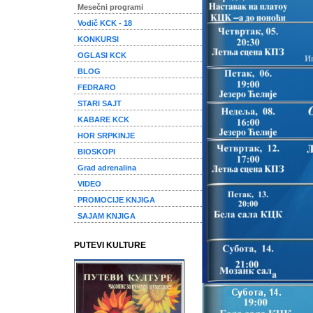
Mesečni programi
Vodič KCK - 18
KONKURSI
OGLASI KCK
BLOG
FEDRARO
STARI SAJT
KABARE KCK
HOR SRPKINJE
BIOSKOPI
Grad adrenalina
VIDEO
PROMOCIJE KNJIGA
SAJAM KNJIGA
PUTEVI KULTURE