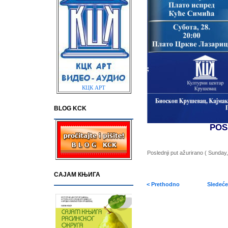
КЦК АРТ
BLOG KCK
POS
Poslednji put ažurirano ( Sunday
САЈАМ КЊИГА
< Prethodno
Sledeće