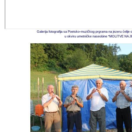
Galerija fotografija sa Poetsko-muzičkog prgrama na jezeru ćelije
u okviru umetničke naseobine *MOLITVE NA 