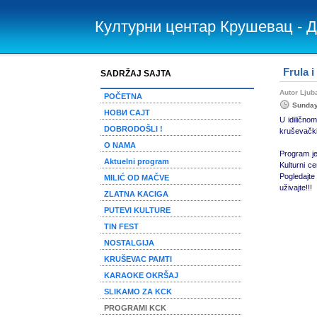
Културни центар Крушевац - 
Frula i
SADRŽAJ SAJTA
Autor Lju
POČETNA
Sunday
НОВИ САЈТ
U idilično
DOBRODOŠLI !
kruševački 
O NAMA
Program je
Aktuelni program
Kulturni c
Pogledajte
MILIĆ OD MAČVE
uživajte!!!
ZLATNA KACIGA
PUTEVI KULTURE
TIN FEST
NOSTALGIJA
KRUŠEVAC PAMTI
KARAOKE OKRŠAJ
SLIKAMO ZA KCK
PROGRAMI KCK