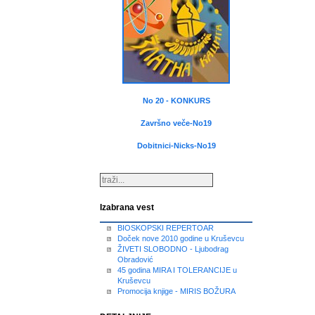
No 20 - KONKURS
Završno veče-No19
Dobitnici-Nicks-No19
Izabrana vest
BIOSKOPSKI REPERTOAR
Doček nove 2010 godine u Kruševcu
ŽIVETI SLOBODNO - Ljubodrag
Obradović
45 godina MIRA I TOLERANCIJE u
Kruševcu
Promocija knjige - MIRIS BOŽURA