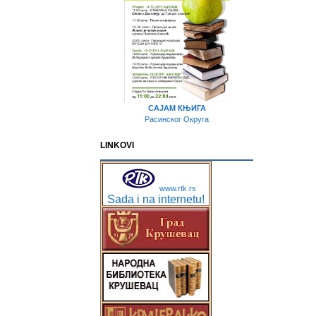
САЈАМ КЊИГА
Расинског Округа
LINKOVI
www.rtk.rs
Sada i na internetu!