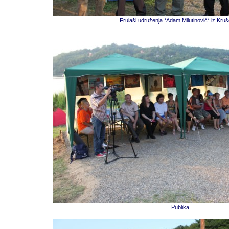
Frulaši udruženja *Adam Milutinović* iz Kru
Publika