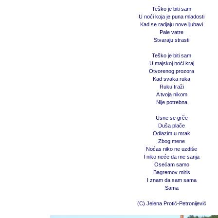
Teško je biti sam
U noći koja je puna mladosti
Kad se radjaju nove ljubavi
Pale vatre
Stvaraju strasti
Teško je biti sam
U majskoj noći kraj
Otvorenog prozora
Kad svaka ruka
Ruku traži
A tvoja nikom
Nije potrebna
Usne se grče
Duša plače
Odlazim u mrak
Zbog mene
Noćas niko ne uzdiše
I niko neće da me sanja
Osećam samo
Bagremov miris
I znam da sam sama
Sama
(C) Jelena Protić-Petronijević