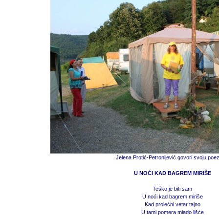
Jelena Protić-Petronijević govori svoju poezi
U NOĆI KAD BAGREM MIRIŠE
Teško je biti sam
U noći kad bagrem miriše
Kad prolećni vetar tajno
U tami pomera mlado lišće