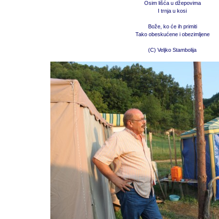
Osim lišća u džepovima
I trnja u kosi
Bože, ko će ih primiti
Tako obeskućene i obezimljene
(C) Veljko Stambolija