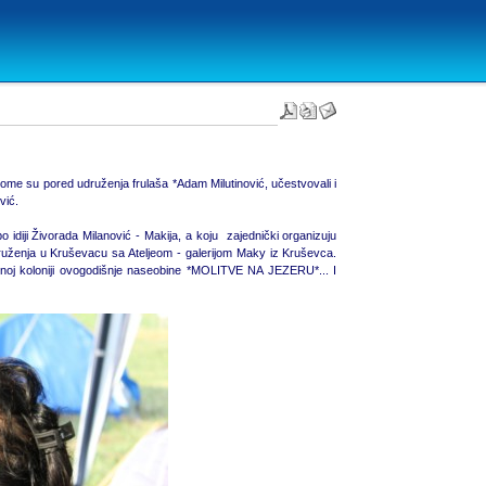
e su pored udruženja frulaša *Adam Milutinović, učestvovali i
vić.
iji Živorada Milanović - Makija, a koju zajednički organizuju
udruženja u Kruševacu sa Ateljeom - galerijom Maky iz Kruševca.
ikovnoj koloniji ovogodišnje naseobine *MOLITVE NA JEZERU*... I