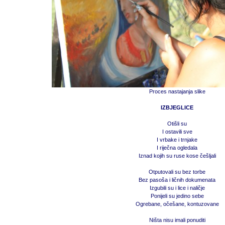
Proces nastajanja slike
IZBJEGLICE
Otišli su
I ostavili sve
I vrbake i trnjake
I riječna ogledala
Iznad kojih su ruse kose češljali
Otputovali su bez torbe
Bez pasoša i ličnih dokumenata
Izgubili su i lice i naličje
Ponijeli su jedino sebe
Ogrebane, očešane, kontuzovane
Ništa nisu imali ponuditi