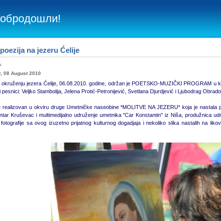
Добродошли!
 poezija na jezeru Ćelije
ba
, 08 August 2010
m okruženju jezera Ćelije, 06.08.2010. godine, održan je POETSKO-MUZIČKI PROGRAM u kom
pesnici: Veljko Stambolija, Jelena Protić-Petronijević, Svetlana Djurdjević i Ljubodrag Obrado
 realizovan u okviru druge Umetničke naseobine *MOLITVE NA JEZERU* koja je nastala po id
entar Kruševac i multimedijalno udruženje umetnika ''Car Konstantin'' iz Niša, produžnica 
 fotografije sa ovog izuzetno prijatnog kulturnog dogadjaja i nekoliko slika nastalih na l