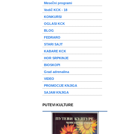
Mesečni programi
Vodič KCK - 18
KONKURSI
OGLASI KCK
BLOG
FEDRARO
STARI SAJT
KABARE KCK
HOR SRPKINJE
BIOSKOPI
Grad adrenalina
VIDEO
PROMOCIJE KNJIGA
SAJAM KNJIGA
PUTEVI KULTURE