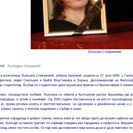
Љиљана Стефановић
НИ
- Љубодраг Обрадовић
а колегиница Љиљана Стевановић, рођена Јанковић, родила се 27. јуна 1969. у Гњила
 Цветана, мајке Смиљане и браће Властимира и Зорана. Дипломиралаје на Филозо
у-социологију. Љубав из студентских дана крунисана браком са Братиславом Стеван
како, посредством љубави, Љиљана се обрела у Културном центру Крушевац где ј
породици, а затим у књижари. Од 2001.године постављена је на место rруководиоц
је, према речима колега и претпостављених, на одговоран и домаћински начин и у 
 упркос гашењу у многим градовима у Србији и шире.
дличне сараднице и доброг човека, некога коме је тек предстојало да искаже најбоље р
ме, Љиљаје оставила трагове по којимаје следимо као сарадника и пријатеља. Верује
изнад свега честите особе. Остаје нам да пожелимо мир њеној души и да је памтимо по