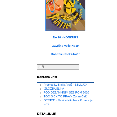
No 20 - KONKURS
Završno veče-No19
Dobitnici-Nicks-No19
Izabrana vest
Promocije: Smilja Arsić - ZEMLJO*
IZLOŽBA SLIKA
POD DESANKINIM ŠEŠIROM 2010
TOO SICK TO PRAY - Zoran Ćirić
OTMICE - Slavica Nikolina - Promocija
KCK
DETALJNIJE