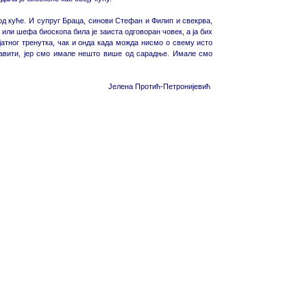
код куће. И супруг Браца, синови Стефан и Филип и свекрва,
или шефа биоскопа била је заиста одговоран човек, а ја бих
атног тренутка, чак и онда када можда нисмо о свему исто
оравити, јер смо имале нешто више од сарадње. Имале смо
Јелена Протић-Петронијевић