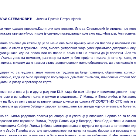
ЉИЉИ СТЕВАНОВИЋ
– Јелена Протић Петронијевић
и увек одлазе прерано.Као и они које волимо. Љиља Стевановић је отишла пре него
 искаже све могућности које је сигурно поседовала и које смо наслућивали. Али успела ј
мала прилике да кажем да је за мене она била пример жене са Косова у најбољем сми
емна на смех и дружење. Лепа, висока, усправног хода, увек брижљиво дотерана и обу
улици како иде са посла или на посао и само што не станем да је повезем. Али то 
 Љиља увек са осмехом, разговор са њом је био пријатан, имала је шта да каже, и
 никога, мислим да је таквом ставу доприносило и њено образовање, дипломирала је на
 директно са људима, знам колико се трудила да буде праведна, објективна, колико 
говорно, када су биле премијере популарних домаћих филмова, или понеки страни блок
тајала на улазу и прегледала карте...
смо се и она и ја и други радници КЦК када би нам Шотрини филмови донели неку 
е смо и испраћале познате глумце и редитеље... И Манду, и Бјелогрлића, и Катарин
у на Љиљу леп утисак оставили млади глумци из филма АПСОЛУТНИХ СТО које је води
спевала да ублажи бубице и хировита понашање тзв.звезда које су очекивале боље у
ко се Љиља радовала сваком реновирању и улагању у биоскопе. Борила се за то сви
длазили смо најчешће Љиља, Радоје Савић и ја у Београд, Нови Сад и Ниш на саста
иоскопима Србије. Љиља је била заинтересована и трудила се да сазна што више од и
 и у Љубу Панића и остале кинооператере, на људе из наших биоскопа и веовала у њ
нова техника и више улагања, а било нам је недоступно да набавимо. Краће речено, глед