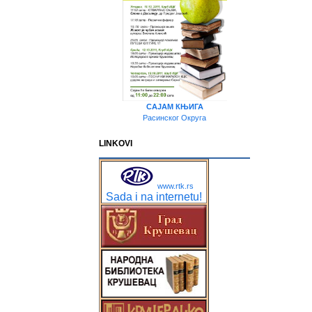
САЈАМ КЊИГА
Расинског Округа
LINKOVI
www.rtk.rs
Sada i na internetu!