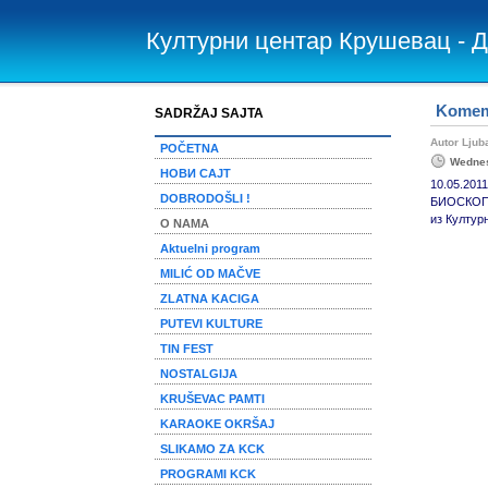
Културни центар Крушевац - 
Komemo
SADRŽAJ SAJTA
Autor Lju
POČETNA
Wednes
НОВИ САЈТ
10.05.20
DOBRODOŠLI !
БИОСКОПИ 
из Култур
O NAMA
Aktuelni program
MILIĆ OD MAČVE
ZLATNA KACIGA
PUTEVI KULTURE
TIN FEST
NOSTALGIJA
KRUŠEVAC PAMTI
KARAOKE OKRŠAJ
SLIKAMO ZA KCK
PROGRAMI KCK