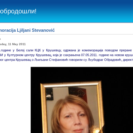
Добродошли!
racija Ljiljani Stevanović
ba
day, 11 May 2011
11.године у Белој сали КЦК у Крушевцу, одржана је комеморација поводом преран
у Културном центру Крушевац, која је сахрањена 07.05.2011. године на новом круш
ног центра Крушевац о Љиљани Стефановић говорили су Љубодраг Обрадовић, директо