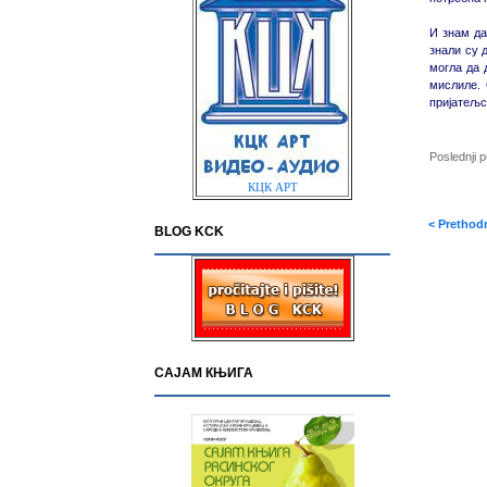
И знам да
знали су 
могла да 
мислиле. 
пријатељс
Poslednji 
КЦК АРТ
< Prethod
BLOG KCK
САЈАМ КЊИГА