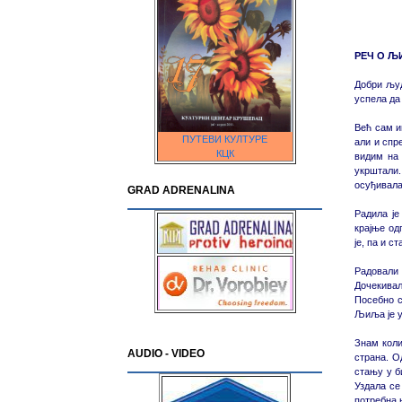
РЕЧ О 
Добри људ
успела да
Већ сам и
ПУТЕВИ КУЛТУРЕ
али и спр
КЦК
видим на 
укрштали.
осуђивала
GRAD ADRENALINA
Радила је
крајње од
је, па и с
Радовали 
Дочекивал
Посебно с
Љиља је у
Знам коли
AUDIO - VIDEO
страна. О
стању у б
Уздала се
потребна 