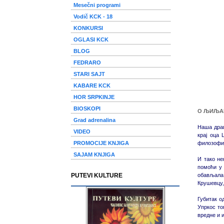
Mesečni programi
Vodič KCK - 18
KONKURSI
OGLASI KCK
BLOG
FEDRARO
STARI SAJT
KABARE KCK
HOR SRPKINJE
BIOSKOPI
О ЉИЉА
Grad adrenalina
Наша драг
VIDEO
крај оца
PROMOCIJE KNJIGA
филозофиј
SAJAM KNJIGA
И тако не
помоћи у 
PUTEVI KULTURE
обављала 
Крушевцу,
Губитак о
Упркос то
вредне и 