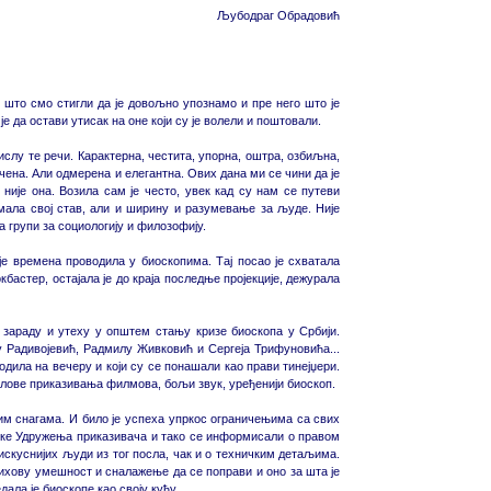
Љубодраг Обрадовић
 што смо стигли да је довољно упознамо и пре него што је
е да остави утисак на оне који су је волели и поштовали.
слу те речи. Карактерна, честита, упорна, оштра, озбиљна,
чена. Али одмерена и елегантна. Ових дана ми се чини да је
није она. Возила сам је често, увек кад су нам се путеви
мала свој став, али и ширину и разумевање за људе. Није
 групи за социологију и филозофију.
је времена проводила у биоскопима. Тај посао је схватала
бастер, остајала је до краја последње пројекције, дежурала
зараду и утеху у општем стању кризе биоскопа у Србији.
у Радивојевић, Радмилу Живковић и Сергеја Трифуновића...
ла на вечеру и који су се понашали као прави тинејџери.
слове приказивања филмова, бољи звук, уређенији биоскоп.
м снагама. И било је успеха упркос ограничењима са свих
нке Удружења приказивача и тако се информисали о правом
скуснијих људи из тог посла, чак и о техничким детаљима.
ихову умешност и сналажење да се поправи и оно за шта је
ала је биоскопе као своју кућу.