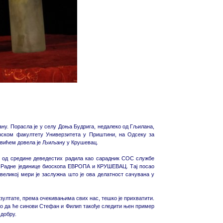
ну. Порасла је у селу Доња Будрига, недалеко од Гљилана,
фском факултету Универзитета у Приштини, на Одсеку за
овићем довела је Љиљану у Крушевац.
е од средине деведестих радила као сарадник СОС службе
а Радне јединице биоскопа ЕВРОПА и КРУШЕВАЦ. Тај посао
великој мери је заслужна што је ова делатност сачувана у
езултате, према очекивањима свих нас, тешко је прихватити.
мо да ће синови Стефан и Филип такође следити њен пример
 добру.