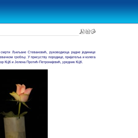
е смрти
Љиљане Стевановић,
руководиоца радне јединице
евачком гробљу. У присуству породице, пријатеља и колега
р КЦК и Јелена Протић-Петронијевић, уредник КЦК.