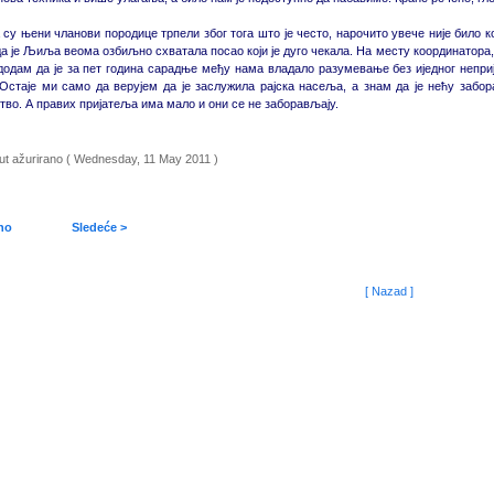
 су њени чланови породице трпели због тога што је често, нарочито увече није било 
да је Љиља веома озбиљно схватала посао који је дуго чекала. На месту координатора, 
додам да је за пет година сарадње међу нама владало разумевање без иједног неприј
Остаје ми само да верујем да је заслужила рајска насеља, а знам да је нећу заб
тво. А правих пријатеља има мало и они се не заборављају.
put ažurirano ( Wednesday, 11 May 2011 )
no
Sledeće >
[ Nazad ]