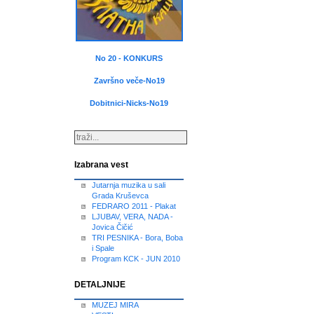
No 20 - KONKURS
Završno veče-No19
Dobitnici-Nicks-No19
Izabrana vest
Jutarnja muzika u sali
Grada Kruševca
FEDRARO 2011 - Plakat
LJUBAV, VERA, NADA -
Jovica Čičić
TRI PESNIKA - Bora, Boba
i Spale
Program KCK - JUN 2010
DETALJNIJE
MUZEJ MIRA