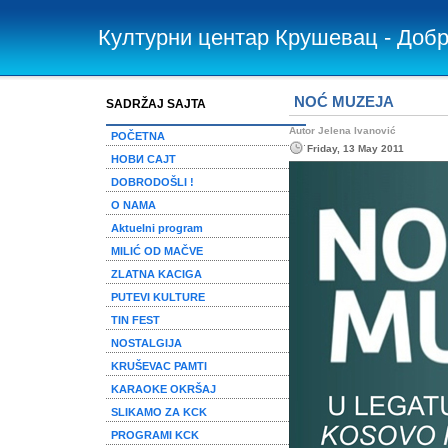
Културни центар Крушевац - Доб
NOĆ MUZEJA
SADRŽAJ SAJTA
Autor Jelena Ivanović
POČETNA
Friday, 13 May 2011
НОВИ САЈТ
DOBRODOŠLI !
O NAMA
Aktuelni program
MILIĆ OD MAČVE
ZLATNA KACIGA
PUTEVI KULTURE
TIN FEST
NOSTALGIJA
KRUŠEVAC PAMTI
KARAOKE OKRŠAJ
SLIKAMO ZA KCK
PROGRAMI KCK