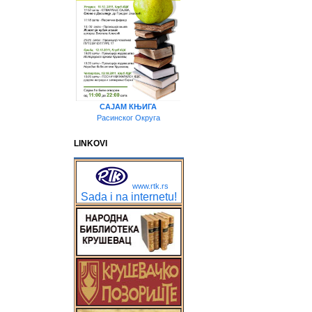
САЈАМ КЊИГА
Расинског Округа
LINKOVI
www.rtk.rs
Sada i na internetu!