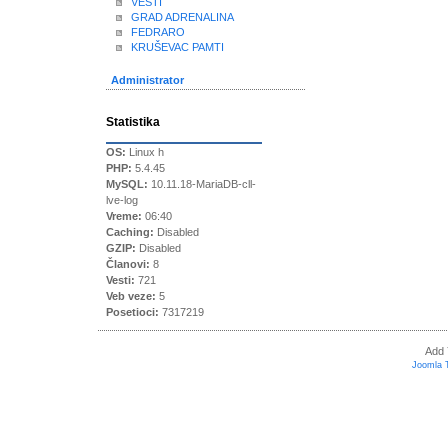
VESTI
GRAD ADRENALINA
FEDRARO
KRUŠEVAC PAMTI
Administrator
Statistika
OS:
Linux h
PHP:
5.4.45
MySQL:
10.11.18-MariaDB-cll-
lve-log
Vreme:
06:40
Caching:
Disabled
GZIP:
Disabled
Članovi:
8
Vesti:
721
Veb veze:
5
Posetioci:
7317219
Add 
Joomla 