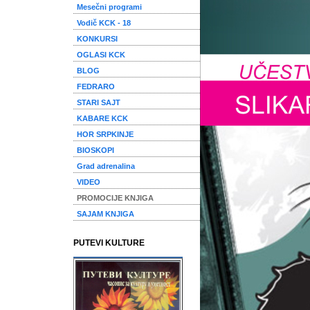
Mesečni programi
Vodič KCK - 18
KONKURSI
OGLASI KCK
BLOG
FEDRARO
STARI SAJT
KABARE KCK
HOR SRPKINJE
BIOSKOPI
Grad adrenalina
VIDEO
PROMOCIJE KNJIGA
SAJAM KNJIGA
PUTEVI KULTURE