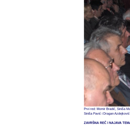
Prvi red: Momir Bradić, Siniša 
Siniša Pavić i Dragan Azdejković
ZAVRŠNA REČ I NAJAVA TEM