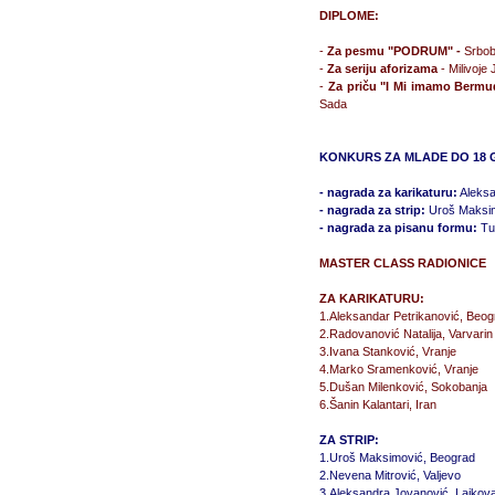
DIPLOME:
-
Za pesmu "PODRUM" -
Srbob
-
Za seriju aforizama
- Milivoje
-
Za priču "I Mi imamo Bermu
Sada
KONKURS ZA MLADE DO 18 
- nagrada za karikaturu:
Aleksa
- nagrada za strip:
Uroš Maksim
- nagrada za pisanu formu:
Tu
MASTER CLASS RADIONICE
ZA KARIKATURU:
1.Aleksandar Petrikanović, Beog
2.Radovanović Natalija, Varvarin
3.Ivana Stanković, Vranje
4.Marko Sramenković, Vranje
5.Dušan Milenković, Sokobanja
6.Šanin Kalantari, Iran
ZA STRIP:
1.Uroš Maksimović, Beograd
2.Nevena Mitrović, Valjevo
3.Aleksandra Jovanović, Lajkov