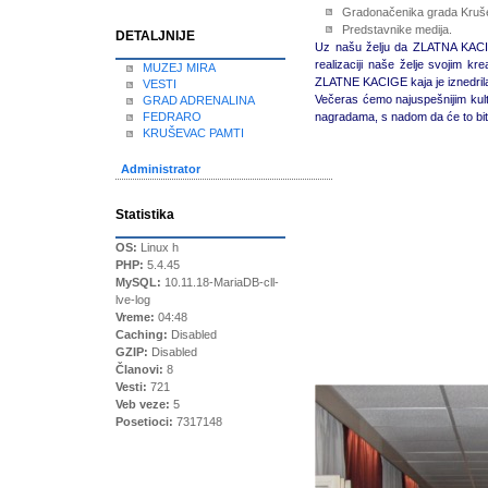
Gradonačenika grada Kruše
Predstavnike medija.
DETALJNIJE
Uz našu želju da ZLATNA KACI
realizaciji naše želje svojim kr
MUZEJ MIRA
ZLATNE KACIGE kaja je iznedrila 
VESTI
Večeras ćemo najuspešnijim ku
GRAD ADRENALINA
FEDRARO
nagradama, s nadom da će to bit
KRUŠEVAC PAMTI
Administrator
Statistika
OS:
Linux h
PHP:
5.4.45
MySQL:
10.11.18-MariaDB-cll-
lve-log
Vreme:
04:48
Caching:
Disabled
GZIP:
Disabled
Članovi:
8
Vesti:
721
Veb veze:
5
Posetioci:
7317148