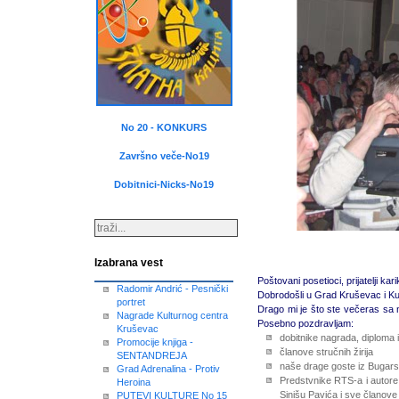
No 20 - KONKURS
Završno veče-No19
Dobitnici-Nicks-No19
Izabrana vest
Poštovani posetioci, prijatelji k
Radomir Andrić - Pesnički
Dobrodošli u Grad Kruševac i Ku
portret
Drago mi je što ste večeras sa 
Nagrade Kulturnog centra
Posebno pozdravljam:
Kruševac
dobitnike nagrada, diploma
Promocije knjiga -
članove stručnih žirija
SENTANDREJA
naše drage goste iz Bugars
Grad Adrenalina - Protiv
Predstvnike RTS-a i autore n
Heroina
Sinišu Pavića i sve članove 
PUTEVI KULTURE No 15