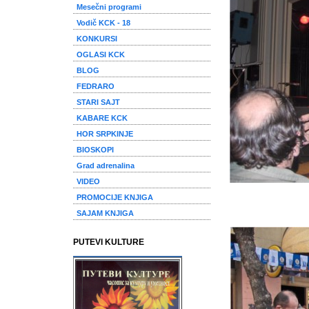
Mesečni programi
Vodič KCK - 18
KONKURSI
OGLASI KCK
BLOG
FEDRARO
STARI SAJT
KABARE KCK
HOR SRPKINJE
BIOSKOPI
Grad adrenalina
VIDEO
PROMOCIJE KNJIGA
SAJAM KNJIGA
PUTEVI KULTURE