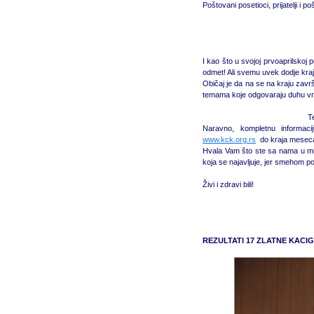
Poštovani posetioci, prijatelji i
I kao što u svojoj prvoaprilskoj 
odmet! Ali svemu uvek dodje kr
Običaj je da na se na kraju zavr
temama koje odgovaraju duhu vr
T
Naravno, kompletnu informac
www.kck.org.rs
do kraja mesec
Hvala Vam što ste sa nama u m
koja se najavljuje, jer smehom
Živi i zdravi bili!
REZULTATI 17 ZLATNE KACI