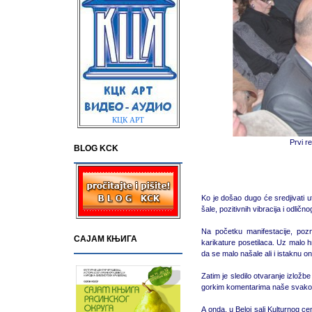
КЦК АРТ
Prvi r
BLOG KCK
Ko je došao dugo će sredjivati u
šale, pozitivnih vibracija i odličn
Na početku manifestacije, poznat
САЈАМ КЊИГА
karikature posetilaca. Uz malo hr
da se malo našale ali i istaknu o
Zatim je sledilo otvaranje izložb
gorkim komentarima naše svakod
A onda, u Beloj sali Kulturnog c