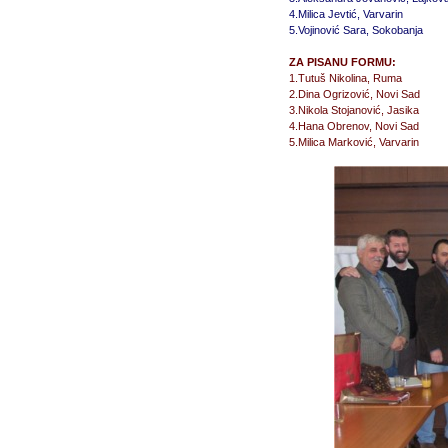
4.Milica Jevtić, Varvarin
5.Vojinović Sara, Sokobanja
ZA PISANU FORMU:
1.Tutuš Nikolina, Ruma
2.Dina Ogrizović, Novi Sad
3.Nikola Stojanović, Jasika
4.Hana Obrenov, Novi Sad
5.Milica Marković, Varvarin