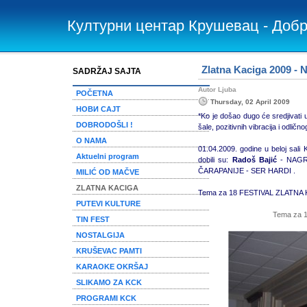
Културни центар Крушевац - Доб
Zlatna Kaciga 2009 -
SADRŽAJ SAJTA
Autor Ljuba
POČETNA
Thursday, 02 April 2009
НОВИ САЈТ
*Ko je došao dugo će sredjivati 
DOBRODOŠLI !
šale, pozitivnih vibracija i odlič
O NAMA
01.04.2009. godine u beloj sa
Aktuelni program
dobili su:
Radoš Bajić
- NAGR
ČARAPANIJE - SER HARDI .
MILIĆ OD MAČVE
ZLATNA KACIGA
Tema za 18 FESTIVAL ZLATNA K
PUTEVI KULTURE
Tema za 1
TIN FEST
NOSTALGIJA
KRUŠEVAC PAMTI
KARAOKE OKRŠAJ
SLIKAMO ZA KCK
PROGRAMI KCK