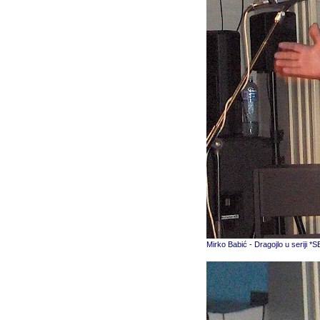
Mirko Babić - Dragojlo u serij