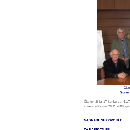
Član
Goran 
Članovi žirija 17 konkursa *Z
štampu održanoj 29.11.2008. godi
NAGRADE SU OSVOJILI:
ZA KARIKATURU: