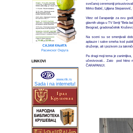
svečanoj ceremoniji prisustvovali
Mirko Babić, Ljiljana Stepanović, 
Vitez od čarapanije za ovu godi
glavnih uloga u TV Seriji "Bela la
Beograd, gradonačelnik Kruševca
Na sceni su se smenjivali dobi
aplauze i salve smeha kod publ
САЈАМ КЊИГА
druženje, ali i pozivom za takmič
Расинског Округа
Pa dragi moji tema je zanimljiv
učestvovati... Zato pod hitno n
LINKOVI
ČARAPANIJI.
www.rtk.rs
Sada i na internetu!