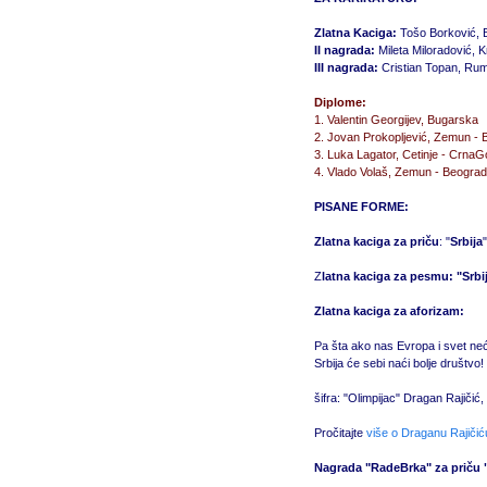
Zlatna Kaciga:
Tošo Borković, 
II nagrada:
Mileta Miloradović, 
III nagrada:
Cristian Topan, Rum
Diplome:
1. Valentin Georgijev, Bugarska
2. Jovan Prokopljević, Zemun -
3. Luka Lagator, Cetinje - CrnaG
4. Vlado Volaš, Zemun - Beogra
PISANE FORME:
Zlatna kaciga za priču
: "
Srbija
Z
latna kaciga za pesmu: "Srbi
Zlatna kaciga za aforizam:
Pa šta ako nas Evropa i svet ne
Srbija će sebi naći bolje društvo!
šifra: "Olimpijac" Dragan Rajičić
Pročitajte
više o Draganu Rajičić
Nagrada "RadeBrka" za priču "T