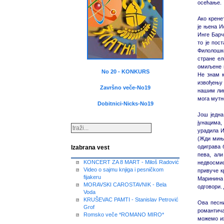
осећање.
Ако крене
је њена И
Инге Барч
то је пос
Филолошко
стране ел
омиљене п
No 20 - KONKURS
Не знам к
извођењу 
Završno veče-No19
нашим лик
мога мутн
Dobitnici-Nicks-No19
Још једна
јунацима,
урадила И
(Жди миња
одиграва б
Izabrana vest
пева, али
KONCERT ZA 8 MART - Miloš Radović
недвосмис
Video o sajmu knjiga i pesničkom
привуче кр
fijakeru
Маринина 
MORAVSKI CAROSTAVNIK - Bela
одговори.
Voda
KRUŠEVAC PAMTI - Stanislav Petrović
Ова песни
Grof
романтича
Romsko veče *ROMANO MIRO*
можемо их