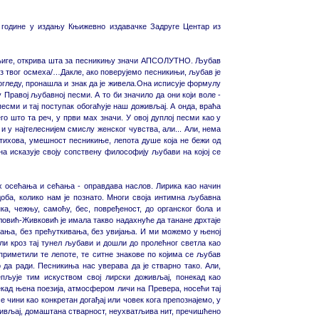
године у издању Књижевно издавачке Задруге Центар из
 књиге, открива шта за песникињу значи АПСОЛУТНО. Љубав
 из твог осмеха/…Дакле, ако поверујемо песникињи, љубав је
погледу, пронашла и знак да је живела.Она исписује формулу
 Правој љубавној песми. А то би значило да они који воле -
есми и тај поступак обогаћује наш доживљај. А онда, враћа
го што та реч, у први мах значи. У овој дуплој песми као у
 у најтелеснијем смислу женског чувства, али... Али, нема
 стихова, умешност песникиње, лепота душе која не бежи од
на исказује своју сопствену философију љубави на којој се
х осећања и сећања - оправдава наслов. Лирика као начин
доба, колико нам је познато. Многи своја интимна љубавна
ка, чежњу, самоћу, бес, повређеност, до органског бола и
ловић-Живковић је имала такво надахнуће да танане дрхтаје
рања, без прећуткивања, без увијања. И ми можемо у њеној
и кроз тај тунел љубави и дошли до пролећног светла као
приметили те лепоте, те ситне знакове по којима се љубав
 да ради. Песникиња нас уверава да је стварно тако. Али,
епљује тим искуством свој лирски доживљај, понекад као
кад њена поезија, атмосфером личи на Превера, носећи тај
е чини као конкретан догађај или човек кога препознајемо, у
доживљај, домаштана стварност, неухватљива нит, пречишћено