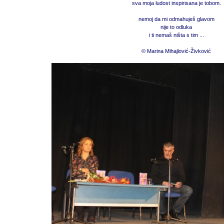
sva moja ludost inspirisana je tobom.
nemoj da mi odmahuješ glavom
nije to odluka
i ti nemaš ništa s tim ...
© Marina Mihajlović-Živković