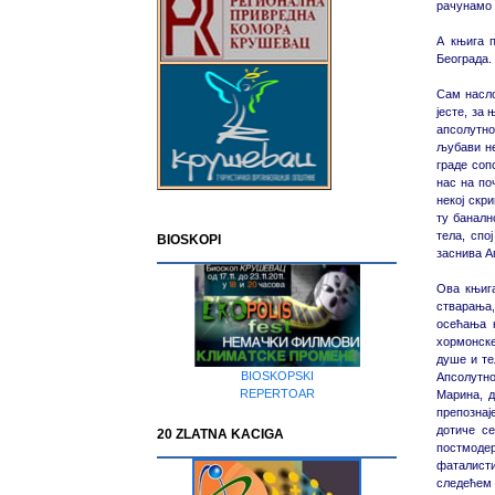
рачунамо 
А књига 
Београда.
Сам насло
јесте, за
апсолутно
љубави не
граде соп
нас на по
некој скр
ту баналн
тела, спо
BIOSKOPI
заснива А
Ова књига
стварања,
осећања к
хормонске
душе и те
BIOSKOPSKI
Апсолутно
REPERTOAR
Марина, д
препознај
дотиче се
20 ZLATNA KACIGA
постмодер
фаталисти
следећем 