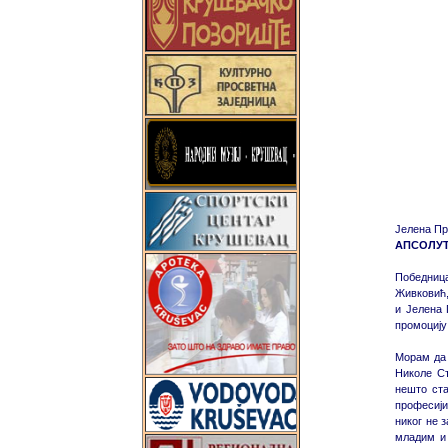
Јелена Пр
АПСОЛУ
Победница
Живковић,
и Јелена 
промоцију
Морам да 
Николе Ст
нешто ста
професији
никог не 
младим и