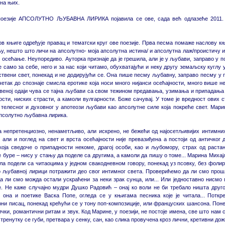
на њих.
поезије АПСОЛУТНО ЉУБАВНА ЛИРИКА појавила се ове, сада већ одлазеће 2011. 
в књиге одређује правац и тематски круг ове поезије. Прва песма помаже наслову
 њу, нешто што личи на апсолутно- моја апсолутна истина/ и апсолутна лаж/проистичу
 осећање. Неупоредиво. Ауторка признаје да је грешила, али је у љубави, заправо у 
 само за себе, него и за нас који читамо, обухватајући и неку другу земаљску куглу у
ствени свет, понекад и не додирујући се. Она пише песму љубавну, заправо песму у п
четак до спознаје смисла еротике која носи много нијанси осећајности, много више не
ивеној одаји чува се тајна љубави са свом тежином предавања, узимања и припадања и
ости, ниских страсти, а камоли вулгарности. Боже сачувај. У томе је вредност ових
ј телесног и духовног у апотеози љубави као апсолутне силе која покреће свет. Мари
псолутно љубавна лирика.
 непретенциозно, ненаметљиво, али искрено, не бежећи од најосетљивијих интимни
 али и поглед на свет и врста осећајности није превазиђена а постоји од античког 
оја сведоче о припадности некоме, драгој особи, као и љубомору, страх од растан
 буре – нису у стању да поделе са другима, а камоли да пишу о томе... Марина Михај
ла подели са читаоцима у једном свакодневном говору, понекад уз псовку, без фоли
 љубавној лирици потражити део свог интимног света. Проверићемо да ли смо прошл
а ли смо можда остали ускраћени за неки зрак сунца, или... Или једноставно нисмо 
е. Не каже случајно мудри Душко Радовић – онај ко воли не би требало ништа друго
 она и поетике Васка Попе, огледа се у књигама песника које је читала... Поткр
ни писац, понекад крећући се у тону поп-композиције, или француских шансона. Поне
чки, романтични ритам и звук. Код Марине, у поезији, не постоје имена, све што нам с
тренутку се губи, претвара у сенку, сан, као слика провучена кроз лични, кретивни 