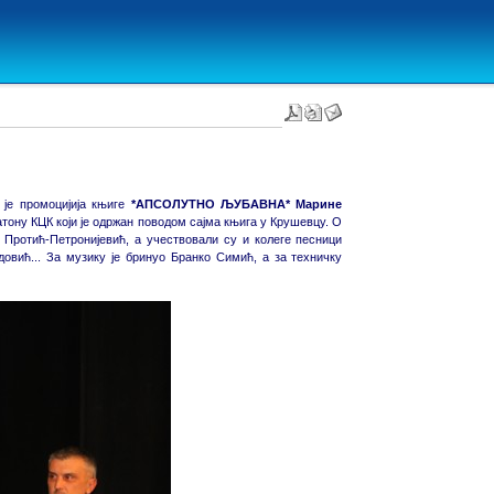
 је промоцијија књиге
*АПСОЛУТНО ЉУБАВНА* Марине
атону КЦК који је одржан поводом сајма књига у Крушевцу. О
Протић-Петронијевић, а учествовали су и колеге песници
вић... За музику је бринуо Бранко Симић, а за техничку