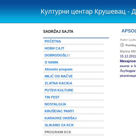
Културни центар Крушевац - 
APSOL
SADRŽAJ SAJTA
Autor Lju
POČETNA
Sunday
НОВИ САЈТ
Marina Mih
DOBRODOŠLI !
15.12.201
Михајло
O NAMA
књизи и М
Aktuelni program
Љубодраг 
реализаци
MILIĆ OD MAČVE
ZLATNA KACIGA
PUTEVI KULTURE
TIN FEST
NOSTALGIJA
KRUŠEVAC PAMTI
KARAOKE OKRŠAJ
SLIKAMO ZA KCK
PROGRAMI KCK