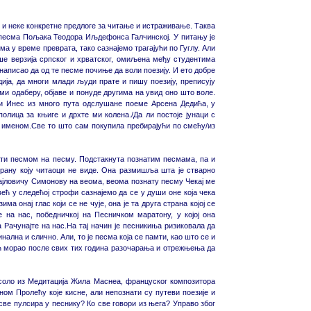
е и неке конкретне предлоге за читање и истраживање. Таква
а песма Пољака Теодора Иљдефонса Галчинској. У питању је
а у време преврата, тако сазнајемо трагајући по Гуглу. Али
ше верзија српског и хрватског, омиљена међу студентима
 написао да од те песме почиње да воли поезију. И ето добре
ија, да многи млади људи прате и пишу поезију, преписују
ми одаберу, објаве и понуде другима на увид оно што воле.
 и Инес из много пута одслушане поеме Арсена Дедића, у
ица за књиге и дрхте ми колена./Да ли постоје јунаци с
именом.Све то што сам покупила пребирајући по смећу/из
ти песмом на песму. Подстакнута познатим песмама, па и
трану коју читаоци не виде. Она размишља шта је стварно
хајловичу Симонову на веома, веома познату песму Чекај ме
ћ у следећој строфи сазнајемо да се у души оне која чека
ма онај глас који се не чује, она је та друга страна којој се
 на нас, победничкој на Песничком маратону, у којој она
ачунајте на нас.На тај начин је песникиња ризиковала да
нална и слично. Али, то је песма која се памти, као што се и
ћ морао после свих тих година разочарања и отрежњења да
 соло из Медитација Жила Маснеа, француског композитора
ном Пролећу које кисне, али непознати су путеви поезије и
ве пулсира у песнику? Ко све говори из њега? Управо због