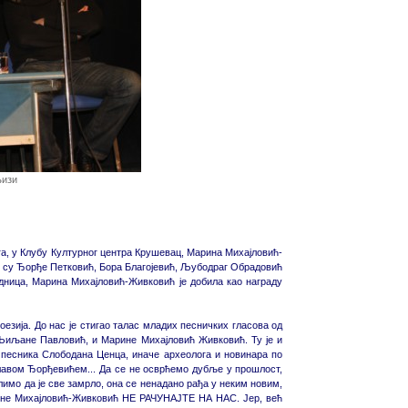
њизи
га, у Клубу Културног центра Крушевац, Марина Михајловић-
ли су Ђорђе Петковић, Бора Благојевић, Љубодраг Обрадовић
ница, Марина Михајловић-Живковић је добила као награду
зија. До нас је стигао талас младих песничких гласова од
Љиљане Павловић, и Марине Михајловић Живковић. Ту је и
о песника Слободана Ценца, иначе археолога и новинара по
авом Ђорђевићем... Да се не осврћемо дубље у прошлост,
слимо да је све замрло, она се ненадано рађа у неким новим,
ине Михајловић-Живковић НЕ РАЧУНАЈТЕ НА НАС. Јер, већ