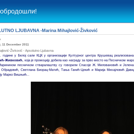
Добродошли!
UTNO LJUBAVNA -Marina Mihajlović-Živković
ba
, 11 December 2011
ajlović-Živković - Apsolutno Ljubavna
1. године у Белој сали КЦК у организацији Културног центра Крушевац реализована
вић-Живковић
, која је промоцију добила као награду за прво место на Песничком мар
аринином песничком стваралаштву су говорили Спасоје Ж. Миловановић и Јелена 
Обрадовић, Светлана Биорац-Матић, Тања Ганић-Цекић и Марија Михајловић Давидо
ју Марко Вишњић...