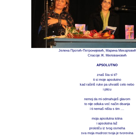
Јелена Протић-Петронијевић, Марина Михајлови
Спасоје Ж. Миловановић
APSOLUTNO
znaš šta si ti?
ti si moje apsolutno
kad raširiš ruke pa uhvatiš celo nebo
i pticu
nemoj da mi odmahuješ glavom
to nije odluka već način disanja
i ti nemaš ništa s tim ....
moja apsolutna istina
i apsolutna laž
proističu iz tvog osmeha
sva moja mudrost tvoja je tvorevina