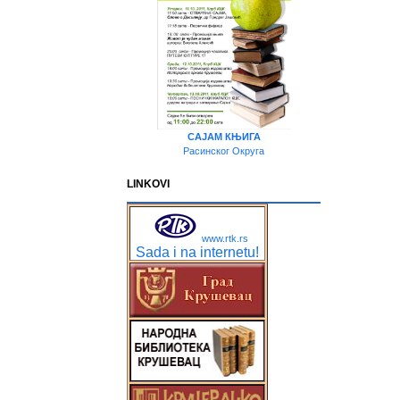
САЈАМ КЊИГА
Расинског Округа
LINKOVI
www.rtk.rs
Sada i na internetu!