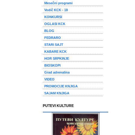
Mesečni programi
Vodič KCK - 18
KONKURSI
OGLASI KCK
BLOG
FEDRARO
STARI SAJT
KABARE KCK
HOR SRPKINJE
BIOSKOPI
Grad adrenalina
VIDEO
PROMOCIJE KNJIGA
SAJAM KNJIGA
PUTEVI KULTURE