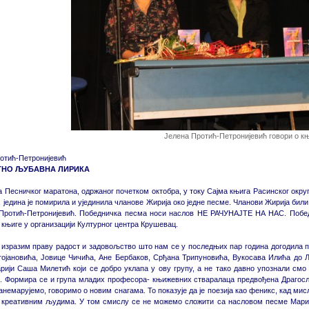
Јелена Протић-Петронијевић говори о к
отић-Петронијевић
ТНО ЉУБАВНА ЛИРИКА
 Песничког маратона, одржаног почетком октобра, у току Сајма књига Расинског окру
 једина је помирила и ујединила чланове Жирија око једне песме. Чланови Жирија би
Протић-Петронијевић. Победничка песма носи наслов НЕ РАЧУНАЈТЕ НА НАС. Побед
 књиге у организацији Културног центра Крушевац.
изразим праву радост и задовољство што нам се у последњих пар година догодила пое
ојановића, Јовице Чичића, Ане Бербаков, Срђана Трипуновића, Вукосава Илића до 
рији Саша Милетић који се добро уклапа у ову групу, а не тако давно упознали см
. Формира се и група младих професора- књижевних стваралаца предвођена Драгосл
занемарујемо, говоримо о новим снагама. То показује да је поезија као феникс, кад ми
 креативним људима. У том смислу се не можемо сложити са насловом песме Мар