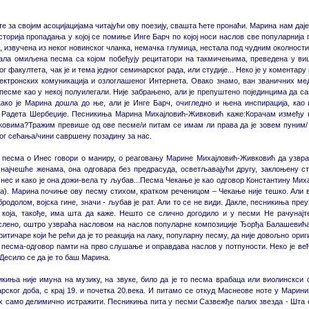
те за својим асоцијацијама читајући ову поезију, свашта ћете пронаћи. Марина нам дај
сторија пропадања у којој се помиње Инге Барч по којој носи наслов све популарниј
, извучена из неког новинског чланка, немачка глумица, нестала под чудним околностим
тала омиљена песма са којом побеђују рецитатори на такмичењима, преведена у ви
г факултета, чак je и тема једног семинарског рада, или студије... Неко је у коментару
ектронских комуникација и озлоглашеног Интернета. Овако знамо, ван званичних мед
есме као у некој полуилегали. Није забрањено, али је препуштено појединцима да са
ако је Марина дошла до ње, али је Инге Барч, очигледно и њена инспирација, као
Радета Шербеџије. Песникиња Марина Михајловић-Живковић каже:Корачам између пол
овима?Тражим превише од ове песме/и питам се имам ли права да је зовем пуним/ 
ог сећања/чини савршену позадину за нас.
 песма о Инес говори о маниру, о реаговању Марине Михајловић-Живковић да узвра
 најчешће женама, она одговара без предрасуда, осветљавајући другу, заклоњену с
нес и како је она дожи-вела ту љубав...Песма Чекање је као одговор Константину Ми
). Марина почиње ову песму стихом, кратком реченицом – Чекање није тешко. Али ве
родолом, војска гине, значи - љубав је рат. Али то се не види. Дакле, песникиња преузи
 која, такође, има шта да каже. Нешто се слично догодило и у песми Не рачунајте
лено, оштро узвраћа насловом на наслов популарне композиције Ђорђа Балашевића Р
итичаре који ће рећи да је то реакција на лаку, популарну песму, да није довољно ориги
песма-одговор памти на прво слушање и оправдава наслов у потпуности. Неко је ве
 Десило се да је то баш Марина.
киња није имуна на музику, на звуке, било да је то песма врабаца или виолинскси
рског доба, с крај 19. и почетка 20.века. И питамо се откуд Маснеове ноте у Марини
 само делимично истражити. Песникиња пита у песми Сазвежђе палих звезда - Шта с