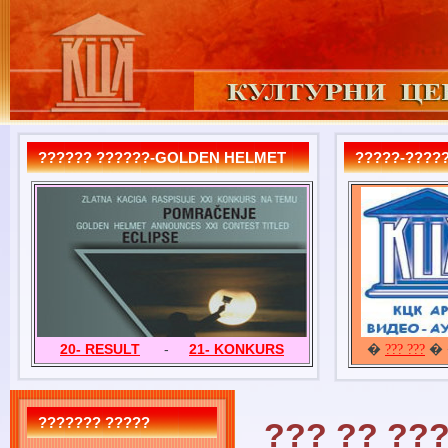
?????? ??????-GOLDEN HELMET
?????-?????
20- RESULT
-
21- KONKURS
�
� 
??? ???
??????? ?????
??? ?? ??