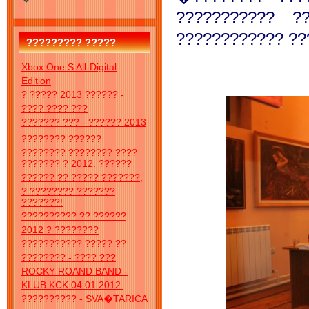
??????????? ?
???????????? ??
????????? ?????
Xbox One S All-Digital
Edition
? ????? 2013 ?????? -
???? ???? ???
??????? ??? - ?????? 2013
???????? ??????
???????? ???????? ????
??????? ? 2012. ??????
?????? ?? ????? ???????,
? ???????? ???????
???????!
?????????? ?? ??????
2012 ? ????????
??????????? ????? ??
???????? - ???? ???
ROCKY ROAND BAND -
KLUB KCK 04.01.2012.
?????????? - SVA�TARICA