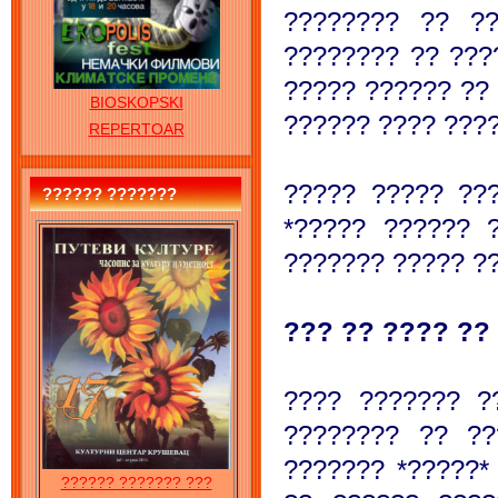
???????? ?? ?
???????? ?? ???
????? ?????? ??
BIOSKOPSKI
?????? ???? ????
REPERTOAR
????? ????? ??
?????? ???????
*????? ?????? 
??????? ????? ??
??? ?? ???? ??
???? ??????? ?
???????? ?? ??
??????? *?????*
?????? ??????? ???