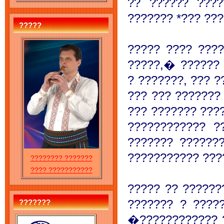
?? ?????? ????
??????? *??? ???
?????
????? ???? ???
?????,� ??????
? ???????, ??? ?
??? ??? ???????
??? ??????? ????
???????????? ?
??????? ??????
??????????? ???
???????? ???????
???? ???????????
????? ?? ??????
??????? ? ????
???????
�???????????? ?