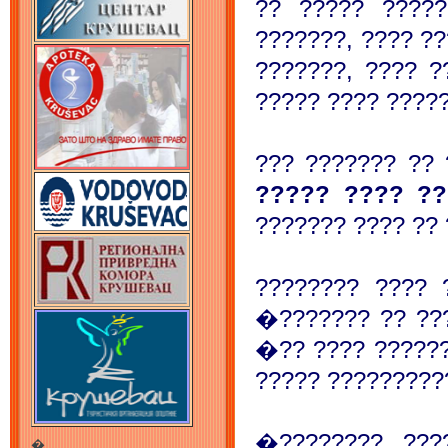
?? ????? ?????
???????, ???? ??
???????, ???? ?
????? ???? ?????
??? ??????? ?? 
????? ???? ??
??????? ???? ?? 
???????? ???? 
�??????? ?? ???
�?? ???? ??????
????? ??????????
�???????? ???
�