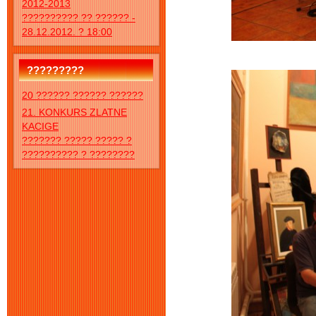
2012-2013
?????????? ?? ?????? -
28.12.2012. ? 18:00
?????????
20 ?????? ?????? ??????
21. KONKURS ZLATNE
KACIGE
??????? ????? ????? ?
?????????? ? ????????