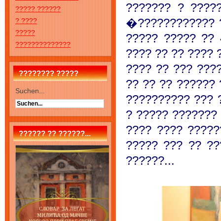
??????? ? ????
????? ??????
�???????????? ?
? ????
?????
????? ????? ?? 
??????????????
???? ?? ?? ???? 
???? ?? ??? ????
???????? ?????
?? ?? ?? ?????? 
Suchen...
?????????? ??? 
? ????? ??????? 
???? ???? ?????
?????? ?? ??????...
????? ??? ?? ??
??????...