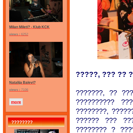
Milan Mileti? - Klub KCK
views :
6252
?????, ??? ?? 
Natalija Balevi?
views :
7106
???????, ?? ??
?????????? ??
more
????????, ?????
?????? ??? ??
????????
???????? ? ???