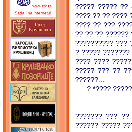
????? ????? ?? 
www.rtk.rs
Sada i na internetu!
???? ?? ?? ???? 
???? ?? ??? ????
?? ?? ?? ?????? 
?????????? ??? 
? ????? ??????? 
???? ???? ?????
????? ??? ?? ??
??????...
? *???? ????
??????? ??? ??
?????? ????? ??