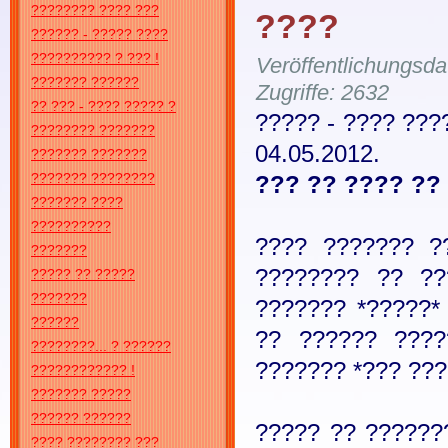
???????? ???? ???
????
?????? - ????? ????
?????????? ? ??? !
Veröffentlichungsd
??????? ??????
Zugriffe: 2632
?? ??? - ???? ????? ?
????? - ???? ???
???????? ???????
04.05.2012.
??????? ???????
??????? ????????
??? ?? ???? ??
??????? ????
??????????
???? ??????? ?
???????
???????? ?? ??
????? ?? ?????
???????
??????? *?????*
??????
?? ?????? ????
????????... ? ??????
??????? *??? ???
???????????? !
??????? ?????
?????? ??????
????? ?? ??????
???? ???????? ???