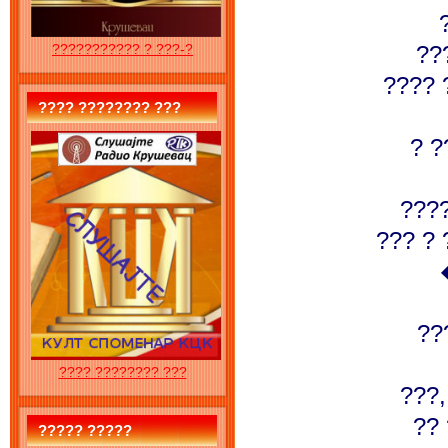
??
??????????? ? ???-?
???? 
???? ???????? ???
? ?
????
??? ? 
??
???? ???????? ???
???,
??
????? ?????