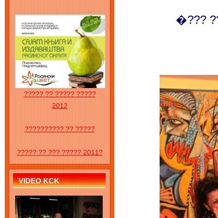
�??? ??
????? ?? ????? ?????
2012
?????????? ?? ?????
????? ?? ??? ????? 2011?
VIDEO KCK