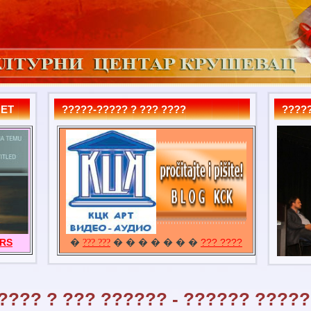
MET
?????-????? ? ??? ????
?????
URS
�
� � � � � � �
??? ????
??? ???
???? ? ??? ?????? - ?????? ????