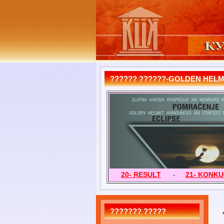
?????? ??????-GOLDEN HEL
20- RESULT
-
21- KONK
??????? ?????