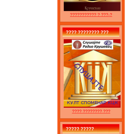
??????????? ? ???-?
???? ???????? ???
???? ???????? ???
????? ?????