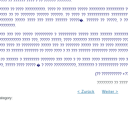
???? ?? ?????? ???? ? ?? ?????? ???????.
????? ?? ???? ??????????. ???? ?? ??????? ????? ???????? ????????? ?
???? ?? ?? ??????? ?????? ??????. ?? ???? ?? ??????????? ????????
??????? ????? ???? ??? ???? ?????? ?????�. ?????? ?? ?????, ? ??
????????.
??? ??? ??? ????? ????????? ? ????????? ????? ???? ?????? ???????
??????????? ???? ???, ????? ?????, ???? ??????? ?????? ?????????? ???
??? ???? ?? ????????? ????? ??? ?? ??????? ????? ??? ?? ???? ??????
??? ?? ?????? ??????? ?? ???? ???? ? ?? ??? ?????? ???????? ???? ????
?? ?????? ? ???????? ??????? ??? ???? ? ?? ???? ???? ???????? ??? ?
??, ????? ???? ????? � ? ???? ???????????, ???????? ? ?????????? ???
(?? ?????????? +?
???????? ?? ???
< Zurück
Weiter >
ategory: