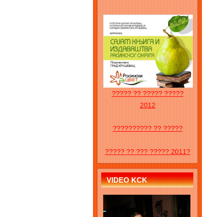
????? ?? ????? ?????
2012
?????????? ?? ?????
????? ?? ??? ????? 2011?
VIDEO KCK