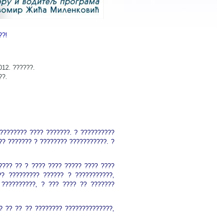
??!
012. ??????.
??.
 ???????? ???? ???????. ? ??????????
?? ??????? ? ???????? ???????????. ?
???? ?? ? ???? ???? ????? ???? ????
?? ????????? ?????? ? ???????????,
 ??????????, ? ??? ???? ?? ???????
? ?? ?? ?? ???????? ??????????????,