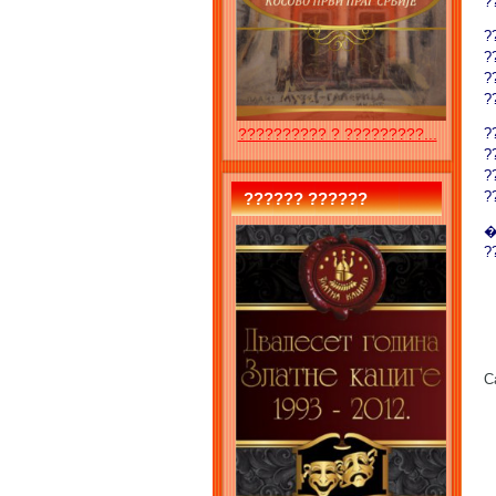
?
?
?
?
?
?????????? ? ?????????...
?
?
?
?
?????? ??????
�
?
C