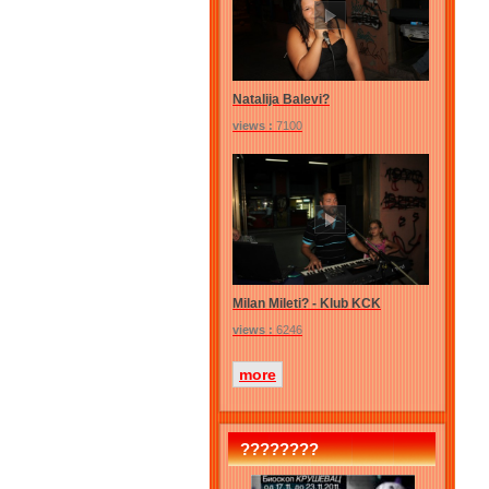
Natalija Balevi?
views :
7100
Milan Mileti? - Klub KCK
views :
6246
more
????????