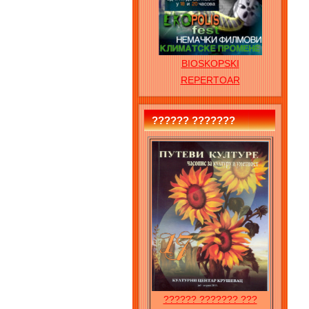
BIOSKOPSKI
REPERTOAR
?????? ???????
?????? ??????? ???