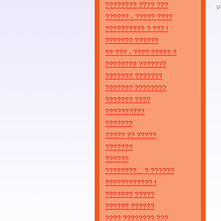
???????? ???? ???
V
?????? - ????? ????
?????????? ? ??? !
??????? ??????
?? ??? - ???? ????? ?
???????? ???????
??????? ???????
??????? ????????
??????? ????
??????????
???????
????? ?? ?????
???????
??????
????????... ? ??????
???????????? !
??????? ?????
?????? ??????
???? ???????? ???