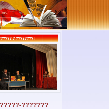
????? ? ???????? !
??????-???????