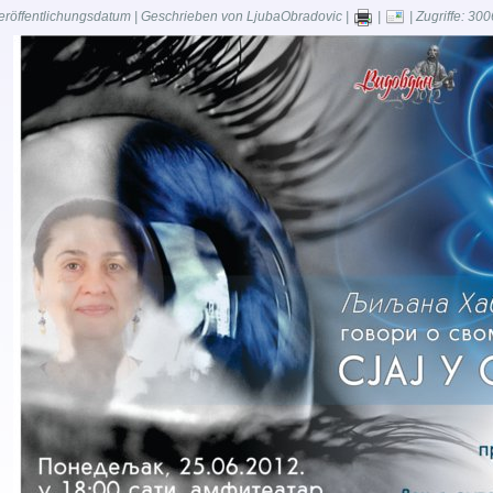
eröffentlichungsdatum | Geschrieben von LjubaObradovic |
|
| Zugriffe: 300