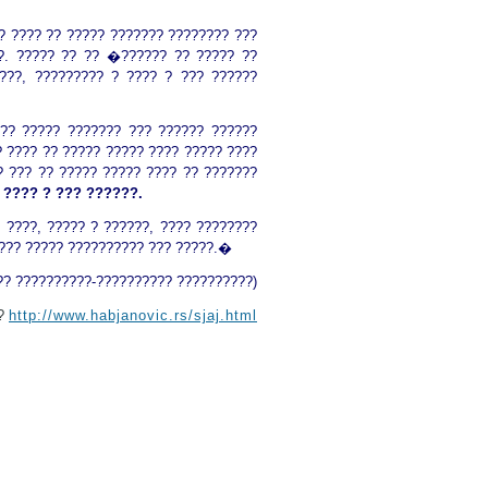
? ???? ?? ????? ??????? ???????? ???
?. ????? ?? ?? �?????? ?? ????? ??
???, ????????? ? ???? ? ??? ??????
?? ????? ??????? ??? ?????? ??????
 ???? ?? ????? ????? ???? ????? ????
? ??? ?? ????? ????? ???? ?? ???????
?
???? ? ??? ??????.
 ????, ????? ? ??????, ???? ????????
???? ????? ?????????? ??? ?????.�
?? ??????????-?????????? ??????????)
??
http://www.habjanovic.rs/sjaj.html