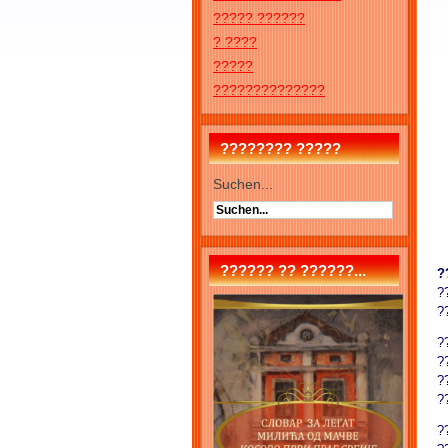
????? ??????
? ????
?????
??????????????
???????? ?????
Suchen...
?????? ?? ??????...
?
?
?
?
?
?
?
?