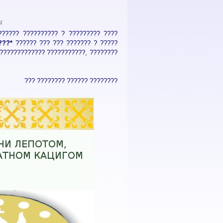
4
?????? ?????????? ? ????????? ????
???*
?????? ??? ??? ??????? ? ?????
 ????????????? ???????????, ????????
??? ???????? ?????? ????????