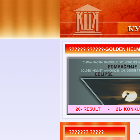
?????? ??????-GOLDEN HEL
20- RESULT
-
21- KONK
??????? ?????