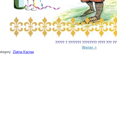
????? ? ??????? ???????? ???? ??? ??
Weiter >
ategory:
Zlatna Kaciga