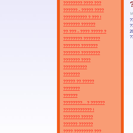
???????? ???? ???
?????? - ????? ????
V
?????????? ? ??? !
?
??????? ??????
?
?? ??? - ???? ????? ?
2
?
???????? ???????
??????? ???????
??????? ????????
??????? ????
??????????
???????
????? ?? ?????
???????
??????
????????... ? ??????
???????????? !
??????? ?????
?????? ??????
???? ???????? ???