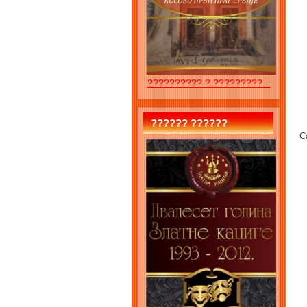
?????????? ? ?????????...
?????? ??????
C