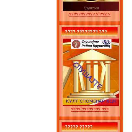
??????????? ? ???-?
???? ???????? ???
???? ???????? ???
????? ?????