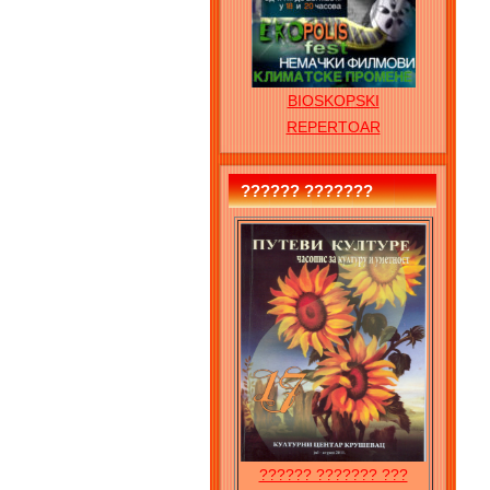
BIOSKOPSKI
REPERTOAR
?????? ???????
?????? ??????? ???