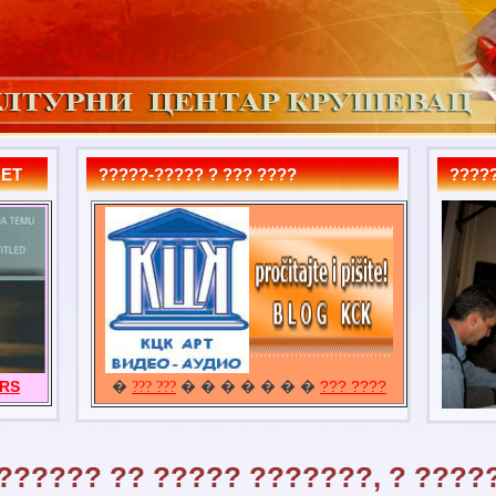
MET
?????-????? ? ??? ????
?????
URS
�
� � � � � � �
??? ????
??? ???
?????? ?? ????? ???????, ? ????