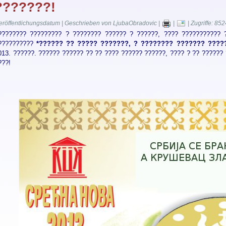
???????!
eröffentlichungsdatum | Geschrieben von LjubaObradovic |
|
| Zugriffe: 852
???????? ????????? ? ???????? ?????? ? ??????, ???? ??????????? 
??????????
*?????? ?? ????? ???????, ? ???????? ??????? ????
013. ??????. ?????? ?????? ?? ?? ???? ?????? ??????, ???? ? ?? ??????
???!