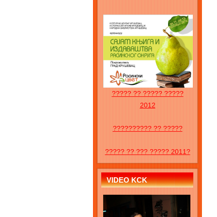
????? ?? ????? ?????
2012
?????????? ?? ?????
????? ?? ??? ????? 2011?
VIDEO KCK