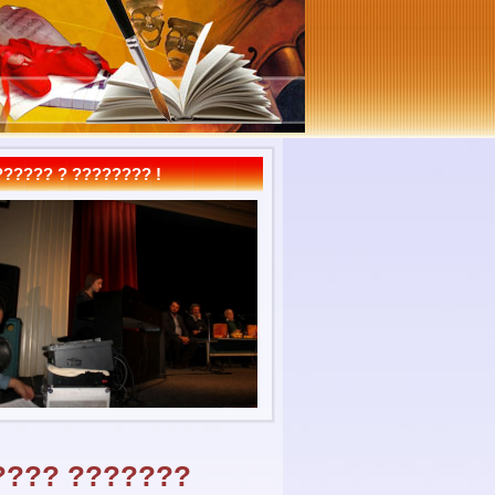
????? ? ???????? !
???? ???????