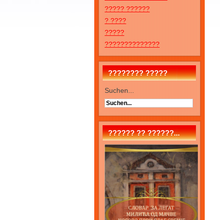
????? ??????
? ????
?????
??????????????
???????? ?????
Suchen...
?????? ?? ??????...