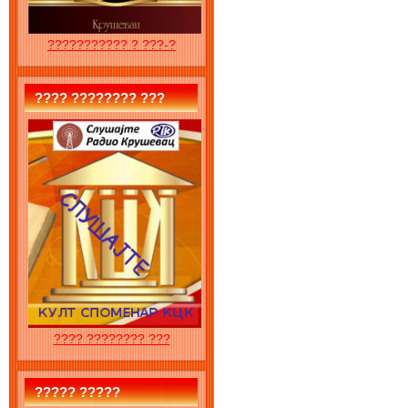
??????????? ? ???-?
???? ???????? ???
???? ???????? ???
????? ?????