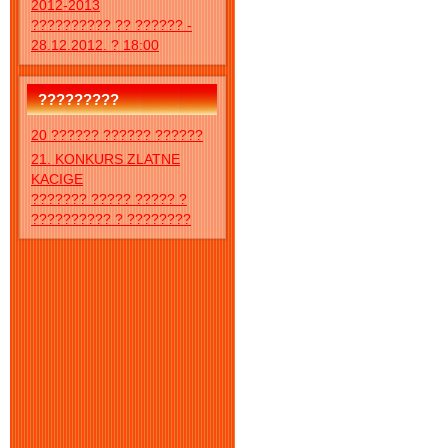
2012-2013
?????????? ?? ?????? -
28.12.2012. ? 18:00
?????????
20 ?????? ?????? ??????
21. KONKURS ZLATNE
KACIGE
??????? ????? ????? ?
?????????? ? ????????