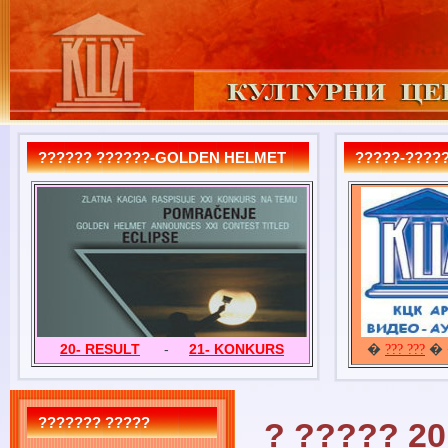
?????? ??????-GOLDEN HELMET
?????-?????
20- RESULT
-
21- KONKURS
�
� 
??? ???
??????? ?????
? ????? 20