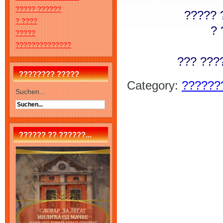
????? ??????
????? 
? ????
? 
?????
??????????????
??? ????
???????? ?????
Category:
??????
Suchen...
?????? ?? ??????...