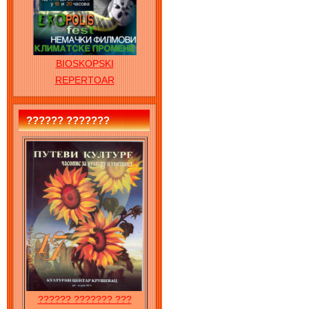
BIOSKOPSKI
REPERTOAR
?????? ???????
?????? ??????? ???