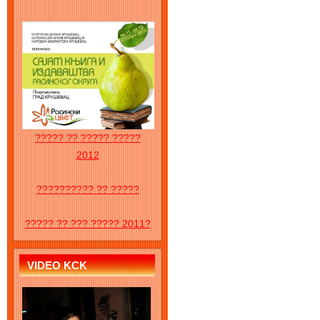
????? ?? ????? ?????
2012
?????????? ?? ?????
????? ?? ??? ????? 2011?
VIDEO KCK