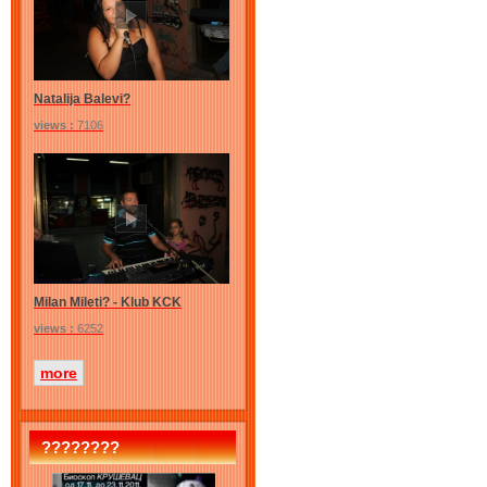
Natalija Balevi?
views :
7106
Milan Mileti? - Klub KCK
views :
6252
more
????????