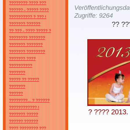
???????? ???? ???
Veröffentlichungsd
?????? - ????? ????
Zugriffe: 9264
?????????? ? ??? !
?? ??
??????? ??????
?? ??? - ???? ????? ?
???????? ???????
??????? ???????
??????? ????????
??????? ????
??????????
???????
????? ?? ?????
???????
??????
????????... ? ??????
???????????? !
? ???? 2013.
??????? ?????
?????? ??????
???? ???????? ???