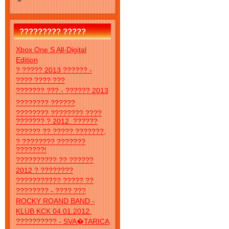
????????? ?????
Xbox One S All-Digital
Edition
? ????? 2013 ?????? -
???? ???? ???
??????? ??? - ?????? 2013
???????? ??????
???????? ???????? ????
??????? ? 2012. ??????
?????? ?? ????? ???????,
? ???????? ???????
???????!
?????????? ?? ??????
2012 ? ????????
??????????? ????? ??
???????? - ???? ???
ROCKY ROAND BAND -
KLUB KCK 04.01.2012.
?????????? - SVA�TARICA