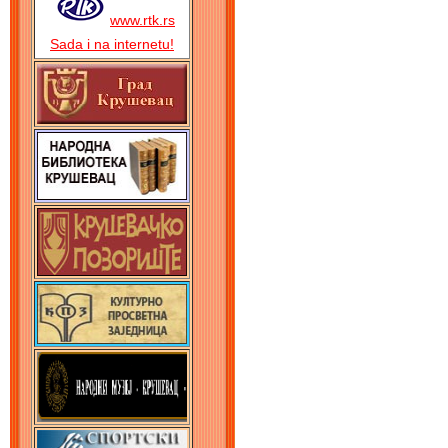
www.rtk.rs
Sada i na internetu!