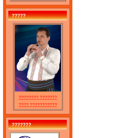
?????
???????? ???????
???? ???????????
???????