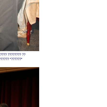
????? ???????? ??
?????? *??????*