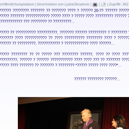
eröffentlichungsdatum | Geschrieben von LjubaObradovic |
|
| Zugriffe: 362
?????? ???????? ??????? ?? ??????? ???? ? ?????? 20-?? ?????? ?????
????? ??????? ???????????? ????? ???? ? ????? ???? ????????? ?????? ?
 ??????????? ??? ???????? ?? ?????????...
????? ?? ?????????? ??????????, ??????? ?????? ????????? ? ???????? 
??????? ???? ??????????? ?? ???? ?????????? ???????? ???? ? ?????
?????? ?? ?????????, ??????????? ? ???????????? ???? ??????...
????? ???????? ?? ?? ????? ??? ???????? ??????, ???? ?? ???? ???
?????????, ?????? ? ?????? ??????????? ???? ???? ??? ?? ??????? ???
????? ???? ??????? ?? ??????? ? ???????? *????? ????? ???? ????*...
?????? ???????? ??????...