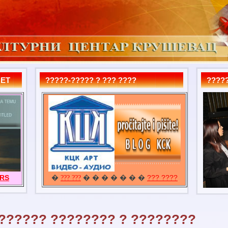
MET
?????-????? ? ??? ????
?????
URS
�
� � � � � � �
??? ????
??? ???
?????? ???????? ? ????????