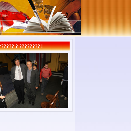
????? ? ???????? !