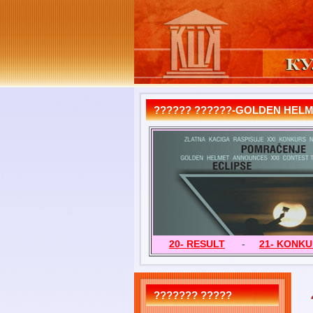
?????? ??????-GOLDEN HEL
20- RESULT
-
21- KONK
??????? ?????