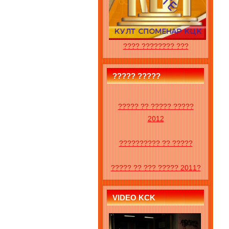
???? ???????? ???
????? ?????
????? ?? ????? ?????
2012
?????????? ?? ?????
????? ?? ??? ????? 2011?
VIDEO KCK