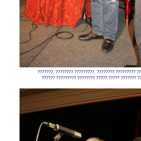
???????, ???????? ?????????, ???????? ????????? ?
?????? ????????? ???????? ????? ????? ??????? ?