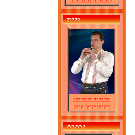
?????? ??????? ???
?????
???????? ???????
???? ???????????
???????