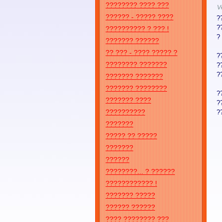
???????? ???? ???
V
?????? - ????? ????
?
?
?????????? ? ??? !
?
??????? ??????
?? ??? - ???? ????? ?
?
???????? ???????
?
?
??????? ???????
??????? ????????
?
??????? ????
?
??????????
?
???????
????? ?? ?????
???????
??????
????????... ? ??????
???????????? !
??????? ?????
?????? ??????
???? ???????? ???