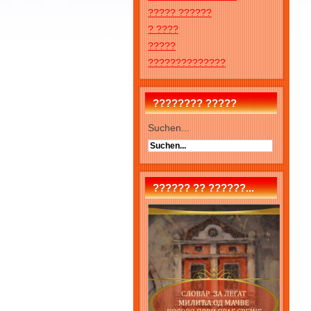
????? ??????
? ????
?????
??????????????
???????? ?????
Suchen...
?????? ?? ??????...