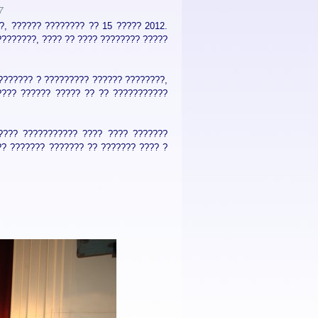
7
?, ?????? ???????? ?? 15 ????? 2012.
???????, ???? ?? ???? ???????? ?????
??????? ? ????????? ?????? ????????,
???? ?????? ????? ?? ?? ???????????
???? ??????????? ???? ???? ???????
?? ??????? ??????? ?? ??????? ???? ?