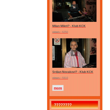
Milan Mileti? - Klub KCK
views :
6250
Srdjan Novakovi? - Klub KCK
views :
5910
more
????????