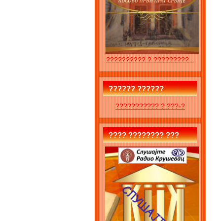
?????????? ? ?????????...
?????? ??????
??????????? ? ???-?
???? ???????? ???