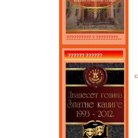
?????????? ? ?????????...
?????? ??????
C