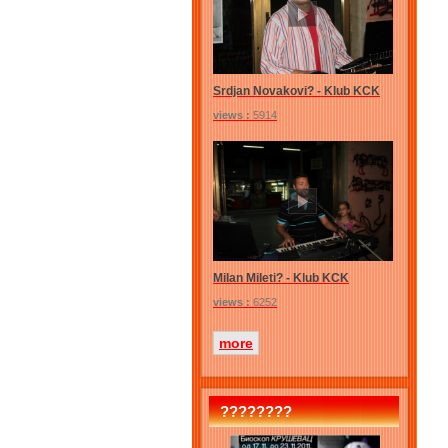
Srdjan Novakovi? - Klub KCK
views :
5914
Milan Mileti? - Klub KCK
views :
6252
more
????????