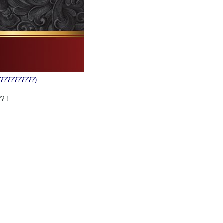
???????????)
? !