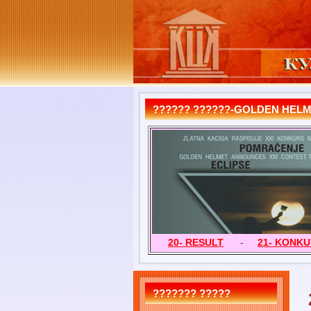
?????? ??????-GOLDEN HEL
20- RESULT
-
21- KONK
??????? ?????