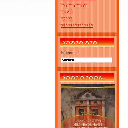
????? ??????
? ????
?????
??????????????
???????? ?????
Suchen...
?????? ?? ??????...