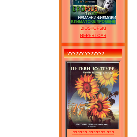
BIOSKOPSKI
REPERTOAR
?????? ???????
?????? ??????? ???