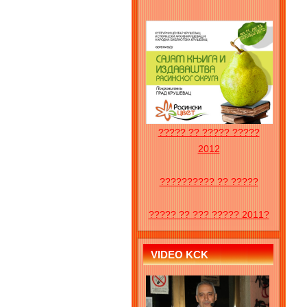
????? ?? ????? ?????
2012
?????????? ?? ?????
????? ?? ??? ????? 2011?
VIDEO KCK