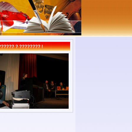
????? ? ???????? !