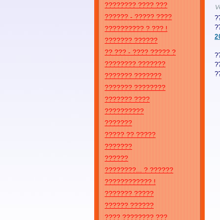
???????? ???? ???
V
?????? - ????? ????
?
?
?????????? ? ??? !
2
??????? ??????
?? ??? - ???? ????? ?
?
???????? ???????
?
?
??????? ???????
??????? ????????
??????? ????
??????????
???????
????? ?? ?????
???????
??????
????????... ? ??????
???????????? !
??????? ?????
?????? ??????
???? ???????? ???