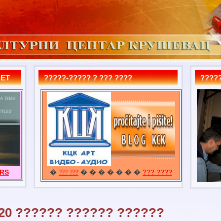
MET
?????-????? ? ??? ????
?????
URS
�
� � � � � � �
??? ????
??? ???
20 ?????? ?????? ??????