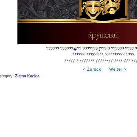
?????? ??????�?? ??????? (??? ? ?????? ???? 
?????? ????????, ?????????? ???
????? ? ??????? ???????? ???? ??? ???
< Zurück
Weiter >
ategory:
Zlatna Kaciga