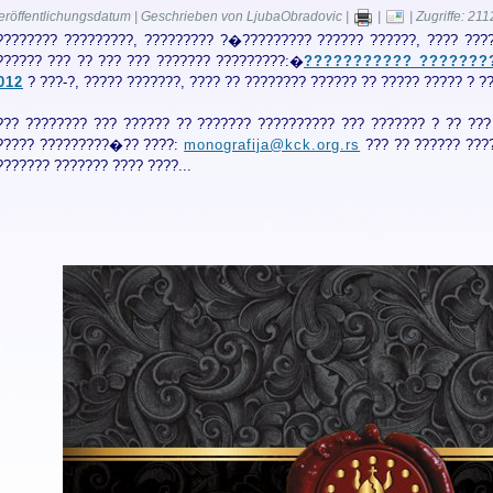
eröffentlichungsdatum | Geschrieben von LjubaObradovic |
|
| Zugriffe: 21
???????? ?????????, ????????? ?�????????? ?????? ??????, ???? ????
?????? ??? ?? ??? ??? ??????? ?????????:�
??????????? ????????
012
? ???-?, ????? ???????, ???? ?? ???????? ?????? ?? ????? ????? ? ??
??? ???????? ??? ?????? ?? ??????? ?????????? ??? ??????? ? ?? ???
????? ?????????�?? ????:
monografija@kck.org.rs
??? ?? ?????? ????
??????? ??????? ???? ????...