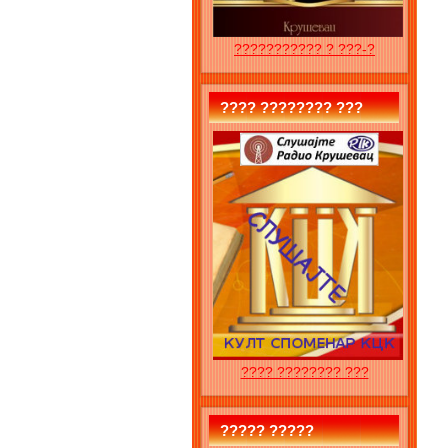
??????????? ? ???-?
???? ???????? ???
???? ???????? ???
????? ?????