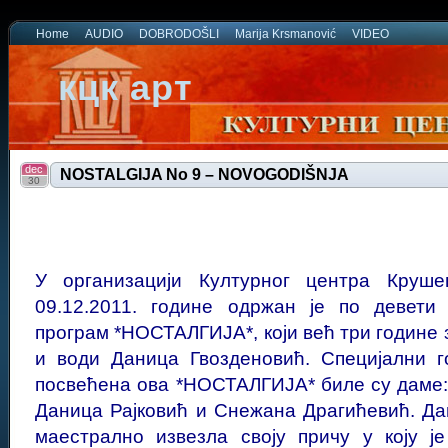
Home
AUDIO
DOBRODOŠLI
Marija Krsmanović
VIDEO
кцк арт
dec
NOSTALGIJA No 9 – NOVOGODIŠNJA
30
У организацији Културног центра Круше
09.12.2011. године одржан је по девети
програм *НОСТАЛГИЈА*, који већ три годин
и води Даница Гвозденовић. Специјални г
посвећена ова *НОСТАЛГИЈА* биле су даме
Даница Рајковић и Снежана Драгићевић. Да
маестрално извезла своју причу у коју ј