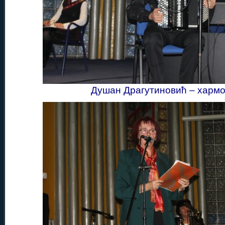
Душан Драгутиновић – харм