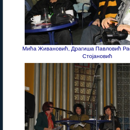
Мића Живановић, Драгиша Павловић Ра
Стојановић