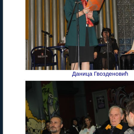
Даница Гвозденовић