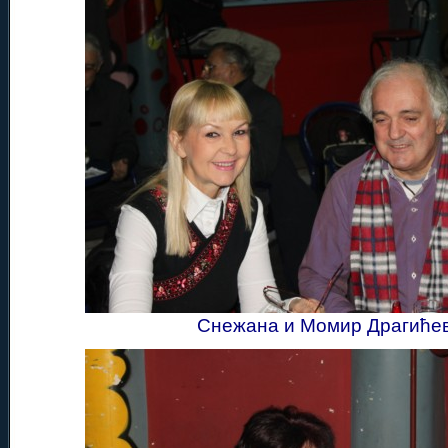
Снежана и Момир Драгиће