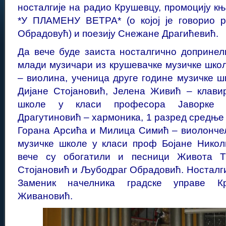
носталгије на радио Крушевцу, промоцију к
*У ПЛАМЕНУ ВЕТРА* (о којој је говорио 
Обрадовућ) и поезију Снежане Драгићевић.
Да вече буде заиста носталгично допринел
млади музичари из крушевачке музичке школ
– виолина, ученица друге године музичке ш
Дијане Стојановић, Јелена Живић – клави
школе у класи професора Јаворке Ј
Драгутиновић – хармоника, 1 разред средње
Горана Арсића и Милица Симић – виолонче
музичке школе у класи проф Бојане Никол
вече су обогатили и песници Живота Т
Стојановић и Љубодраг Обрадовић. Носталги
Заменик начелника градске управе К
Живановић.