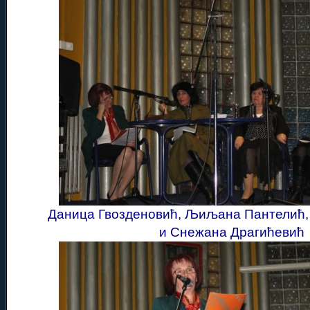
Даница Гвозденовић, Љиљана Пантелић, 
и Снежана Драгићевић