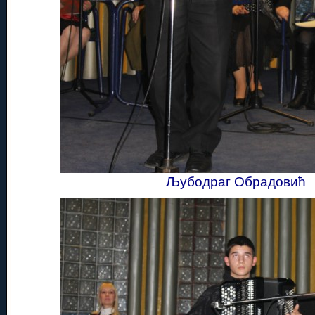
Љубодраг Обрадовић