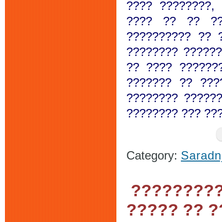
???? ????????,
???? ?? ?? ??
?????????? ?? 
???????? ??????
?? ???? ??????
??????? ?? ???
???????? ?????
???????? ??? ???
Category:
Saradn
?????????
????? ?? 