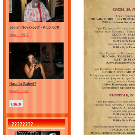
Srdjan Novakovi? - Klub KCK
views :
5913
Natalija Balevi?
views :
7106
more
????????