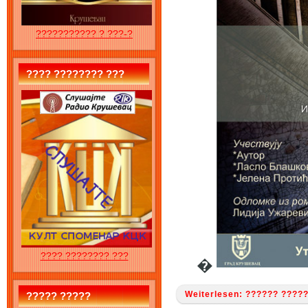
??????????? ? ???-?
???? ???????? ???
???? ???????? ???
�
Weiterlesen: ?????? ????
????? ?????