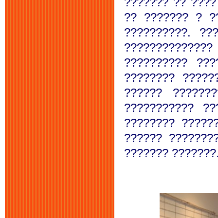
??????? ?? ????
?? ??????? ? ?
??????????. ??
?????????????
?????????? ??
???????? ?????
?????? ??????
??????????? ?
???????? ?????
?????? ???????
??????? ???????