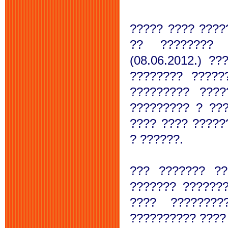
????? ???? ????
?? ???????? 
(08.06.2012.) ?
???????? ?????
????????? ???
????????? ? ??
???? ???? ?????
? ??????.
??? ??????? ??
??????? ??????
???? ????????
?????????? ???? 