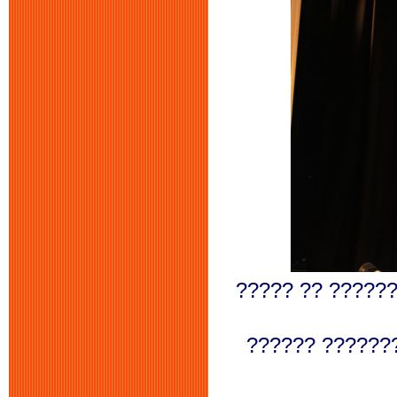
????? ?? ??????
?????? ???????