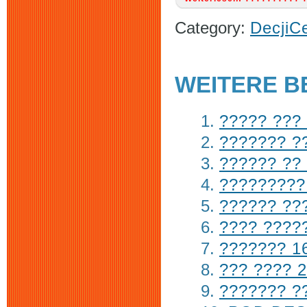
Category:
DecjiC
WEITERE BE
????? ???
??????? ?
?????? ??
?????????
?????? ???
???? ????
??????? 1
??? ???? 
??????? ??