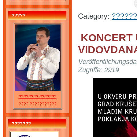
Category:
??????
?????
KONCERT 
VIDOVDANA
Veröffentlichungsda
Zugriffe: 2919
???????? ???????
???? ???????????
???????