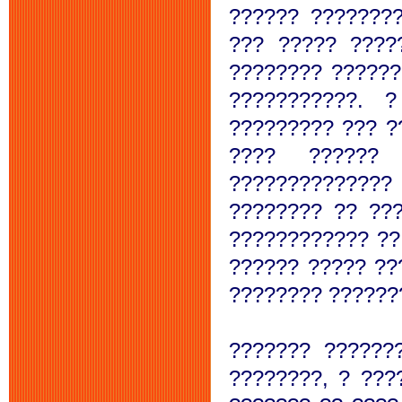
?????? ???????
??? ????? ????
???????? ??????
???????????. 
????????? ??? ?
???? ??????
?????????????
???????? ?? ??
???????????? ??
?????? ????? ??
???????? ??????
??????? ??????
????????, ? ???