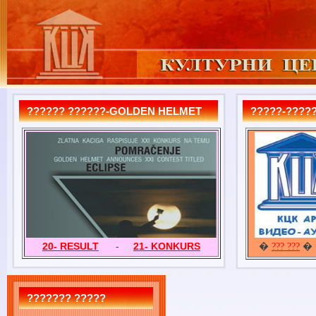
?????? ??????-GOLDEN HELMET
?????-?????
20- RESULT
-
21- KONKURS
�
� 
??? ???
??????? ?????