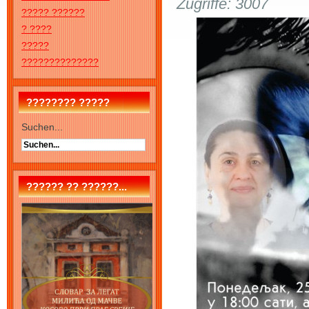
Zugriffe: 3007
????? ??????
? ????
?????
??????????????
???????? ?????
Suchen...
?????? ?? ??????...