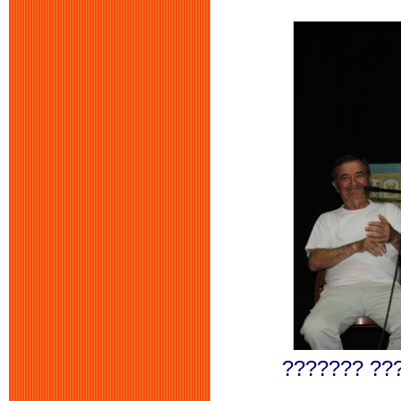
??????? ???