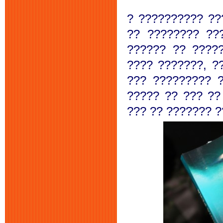
? ?????????? ??
?? ???????? ??
?????? ?? ????
???? ???????, ?
??? ????????? 
????? ?? ??? ??
??? ?? ??????? ?