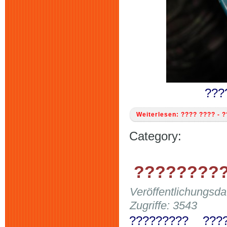
???
Weiterlesen: ???? ???? -
Category:
?????????
Veröffentlichungsd
Zugriffe: 3543
????????? ???