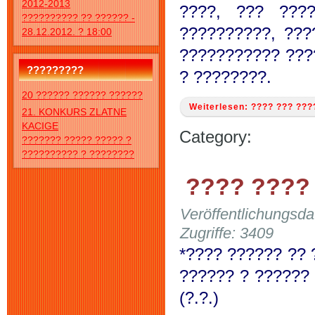
2012-2013
????, ??? ???
?????????? ?? ?????? -
??????????, ???
28.12.2012. ? 18:00
??????????? ???
?????????
? ????????.
20 ?????? ?????? ??????
Weiterlesen: ???? ??? ???
21. KONKURS ZLATNE
KACIGE
Category:
??????? ????? ????? ?
?????????? ? ????????
???? ????
Veröffentlichungsd
Zugriffe: 3409
*???? ?????? ?? 
?????? ? ?????? 
(?.?.)