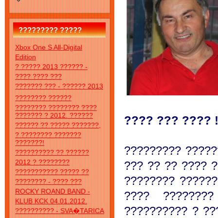
????????? ?????
Xbox One S All-Digital
Edition
? ????? 2013 ?????? -
???? ???? ???
??????? ??? - ?????? 2013
???????? ??????
???????? ???????? ????
??????? ? 2012. ??????
???? ??? ???? 
?????? ?? ????? ???????,
? ???????? ???????
???????!
????????? ?????
?????????? ?? ??????
2012 ? ????????
??? ?? ?? ???? 
??????????? ????? ??
???????? ??????
???????? - ???? ???
ROCKY ROAND BAND -
???? ????????
KLUB KCK 04.01.2012.
?????????? ? ??
?????????? - SVA�TARICA