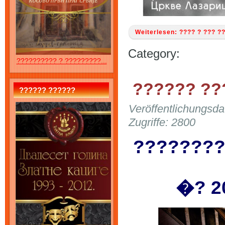
Weiterlesen: ???? ? ??? 
Category:
?????????? ? ?????????...
?????? ??
?????? ??????
Veröffentlichungsd
Zugriffe: 2800
?????????
�? 2