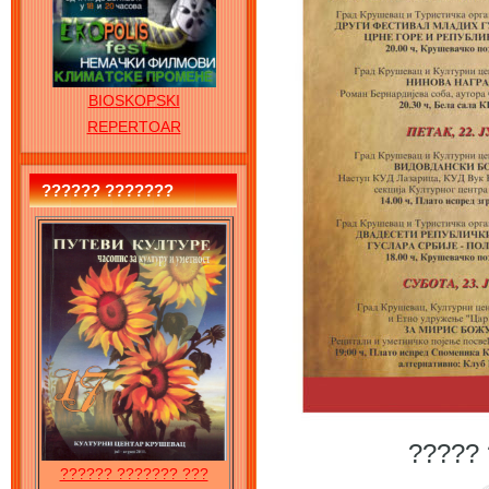
BIOSKOPSKI
REPERTOAR
?????? ???????
????? 
?????? ??????? ???