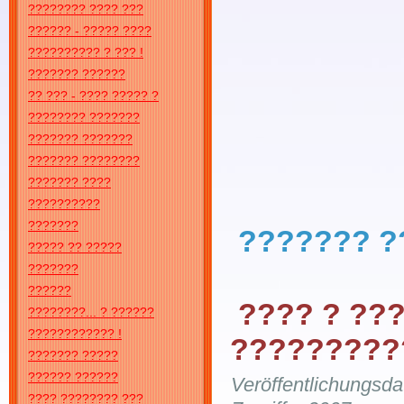
???????? ???? ???
?????? - ????? ????
?????????? ? ??? !
??????? ??????
?? ??? - ???? ????? ?
???????? ???????
??????? ???????
??????? ????????
??????? ????
??????????
???????
??????? ?
????? ?? ?????
???????
??????
???? ? ???
????????... ? ??????
???????????? !
?????????
??????? ?????
?????? ??????
Veröffentlichungsd
???? ???????? ???