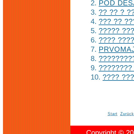
POD DES
?? ?? ? ?
??? ?? ??
????? ???
???? ????
PRVOMAJ
?????????
???????? 
???? ???
Start
Zurück
Copyright © 20