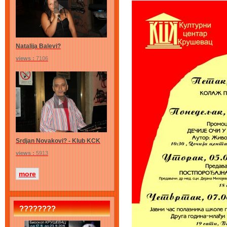
Natalija Balevi?
views :
7106
Srdjan Novakovi? - Klub KCK
views :
5913
more
????????