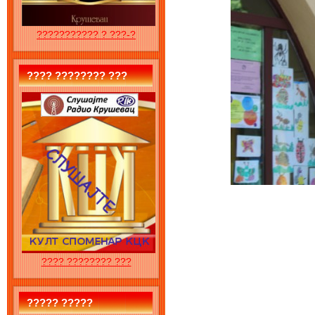
??????????? ? ???-?
???? ???????? ???
???? ???????? ???
????? ?????