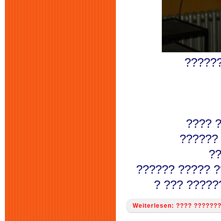
?????
???? 
??????
??
?????? ????? ?
? ??? ?????
Weiterlesen: ???? ??????