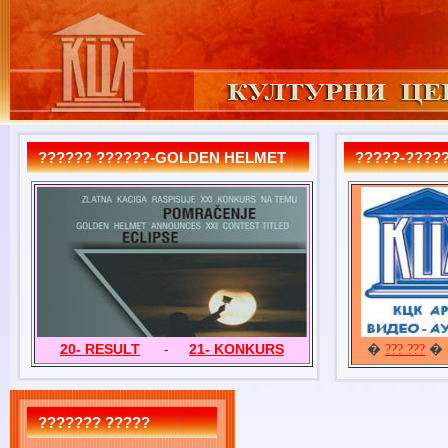
?????? ??????-GOLDEN HELMET
?????-?????
20- RESULT
-
21- KONKURS
�
� 
??? ???
??????? ?????