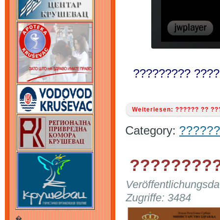
????????? ????
Weiterlesen: ?????? ?? ?
Category:
??????
?????????
Veröffentlichungsd
Zugriffe: 3484
�