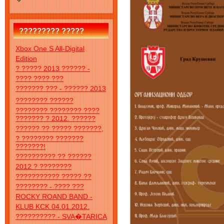
????????? ?????
Xbox One S All-Digital
Edition
? ????? 2013 ?????? -
???? ???? ???
??????? ??? - ?????? 2013
???????? ??????
???????? ???????? ????
??????? ? 2012. ??????
?????? ?? ????? ???????,
? ???????? ???????
???????!
?????????? ?? ??????
2012 ? ????????
??????????? ????? ??
???????? - ???? ???
ROCKY ROAND BAND -
KLUB KCK 04.01.2012.
?????????? - SVA�TARICA