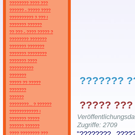
???????? ???? ???
?????? - ????? ????
?????????? ? ??? !
??????? ??????
?? ??? - ???? ????? ?
???????? ???????
??????? ???????
??????? ????????
??????? ????
??????????
???????
??????? ?
????? ?? ?????
???????
??????
????? ???
????????... ? ??????
???????????? !
Veröffentlichungsd
??????? ?????
Zugriffe: 2709
?????? ??????
"???????? ???
???? ???????? ???