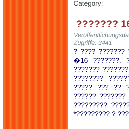
Category:
??????? 1
Veröffentlichungsd
Zugriffe: 3441
? ???? ??????? 
�16 ???????. ?
??????? ???????
???????? ?????
????? ??? ?? ?
?????? ???????
????????? ????
*????????? ? ???