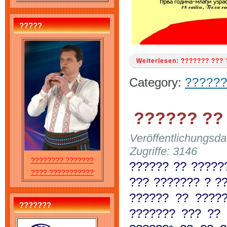
?????
Weiterlesen: ??????? ??? 
Category:
??????
?????? ??
Veröffentlichungsd
Zugriffe: 3146
???????? ???????
?????? ?? ?????
???? ???????????
??? ??????? ? ?
?????? ?? ????
???????
??????? ??? ?? 