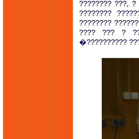
???????? ???, ?
???????? ?????
???????? ??????
???? ??? ? ??
�?????????? ??