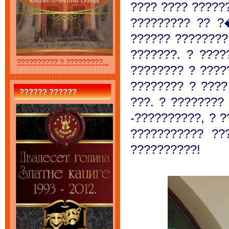
???? ???? ?????
????????? ?? ?
?????? ????????
???????. ? ????
?????????? ? ?????????...
???????? ? ????
???????? ? ????
?????? ??????
???. ? ????????
-??????????, ? 
??????????? ??
??????????!