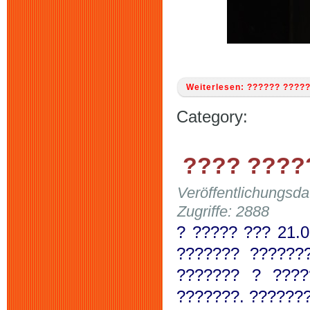
Weiterlesen: ?????? ?????
Category:
???? ????
Veröffentlichungsd
Zugriffe: 2888
? ????? ??? 21.
??????? ??????
??????? ?
???
???????. ???????