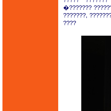
�??????? ??????
???????, ??????
????