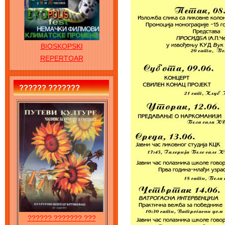
BIOSKOPSKI
REPERTOAR
?????? ???????
?????? ??????? ???