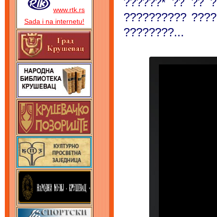
??????* ?? ?? 
www.rtk.rs
?????????? ????
Sada i na internetu!
????????...