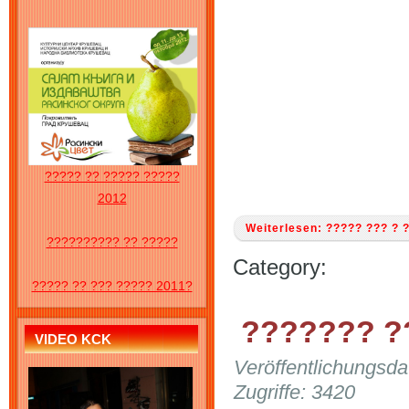
????? ?? ????? ?????
2012
Weiterlesen: ????? ??? ? 
?????????? ?? ?????
Category:
????? ?? ??? ????? 2011?
??????? ?
VIDEO KCK
Veröffentlichungsd
Zugriffe: 3420