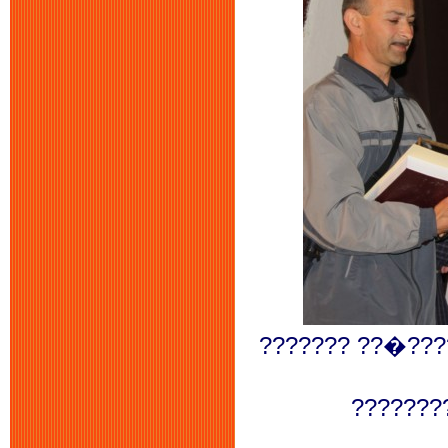
??????? ??�???
???????